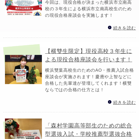
今回は、現役合格が決まった横浜市立南高
校の３年生による横浜市立南高校生のため
の現役合格座談会を実施します！
続きを読む
【横雙生限定】現役高校３年生に
よる現役合格座談会を行います！
横浜雙葉高校生のためのAO・推薦入試合格
座談会が実施されます！慶應や上智などに
合格した先輩達が登壇してくれます！横雙
ならではの合格の仕方とは！
続きを読む
「森村学園高等部生のための総合
型選抜入試・学校推薦型選抜合格