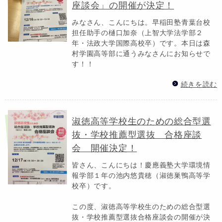
座談会」の開催が決定！
みなさん、こんにちは。早稲田塾青葉台校
担任助手の樋口加奈（上智大学法学部２
年・法政大学国際高校卒）です。本日は森
村学園高等部に通うみなさんにお知らせで
す！！
続きを読む
淑徳高等学校生のための総合型選
抜・学校推薦型選抜 合格座談
会 開催決定！
皆さん、こんにちは！慶應義塾大学環境情
報学部１年の池内悠貴穂（淑徳巣鴨高等学
校卒）です。
この度、淑徳高等学校生のための総合型選
抜・学校推薦型選抜合格座談会の開催が決