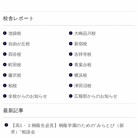
校舎レポート
池袋校
大崎品川校
自由が丘校
新宿校
四谷校
吉祥寺校
町田校
青葉台校
藤沢校
横浜校
柏校
津田沼校
全校からのお知らせ
広報部からのお知らせ
最新記事
【高1・２桐蔭生必見】桐蔭学園のための“みらとび（探
求）”相談会