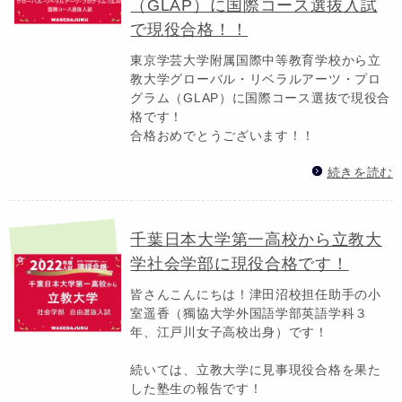
（GLAP）に国際コース選抜入試
で現役合格！！
東京学芸大学附属国際中等教育学校から立
教大学グローバル・リベラルアーツ・プロ
グラム（GLAP）に国際コース選抜で現役合
格です！
合格おめでとうございます！！
続きを読む
千葉日本大学第一高校から立教大
学社会学部に現役合格です！
皆さんこんにちは！津田沼校担任助手の小
室遥香（獨協大学外国語学部英語学科３
年、江戸川女子高校出身）です！
続いては、立教大学に見事現役合格を果た
した塾生の報告です！