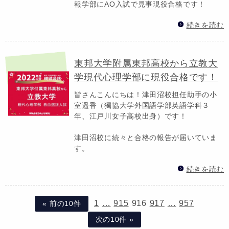
報学部にAO入試で見事現役合格です！
続きを読む
東邦大学附属東邦高校から立教大
学現代心理学部に現役合格です！
皆さんこんにちは！津田沼校担任助手の小
室遥香（獨協大学外国語学部英語学科３
年、江戸川女子高校出身）です！
津田沼校に続々と合格の報告が届いていま
す。
続きを読む
1
…
915
916
917
…
957
« 前の10件
次の10件 »