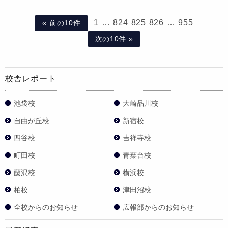
1
…
824
825
826
…
955
« 前の10件
次の10件 »
校舎レポート
池袋校
大崎品川校
自由が丘校
新宿校
四谷校
吉祥寺校
町田校
青葉台校
藤沢校
横浜校
柏校
津田沼校
全校からのお知らせ
広報部からのお知らせ