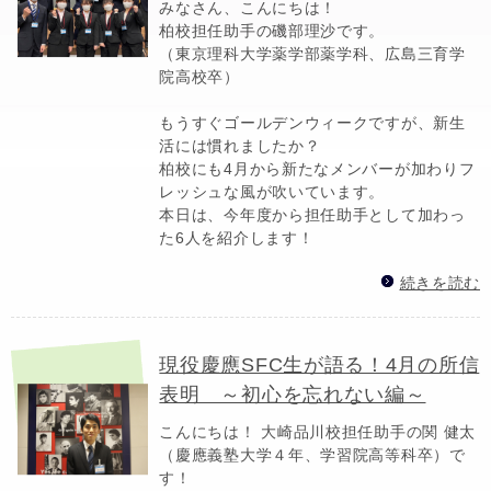
みなさん、こんにちは！
柏校担任助手の磯部理沙です。
（東京理科大学薬学部薬学科、広島三育学
院高校卒）
もうすぐゴールデンウィークですが、新生
活には慣れましたか？
柏校にも4月から新たなメンバーが加わりフ
レッシュな風が吹いています。
本日は、今年度から担任助手として加わっ
た6人を紹介します！
続きを読む
現役慶應SFC生が語る！4月の所信
表明 ～初心を忘れない編～
こんにちは！ 大崎品川校担任助手の関 健太
（慶應義塾大学４年、学習院高等科卒）で
す！