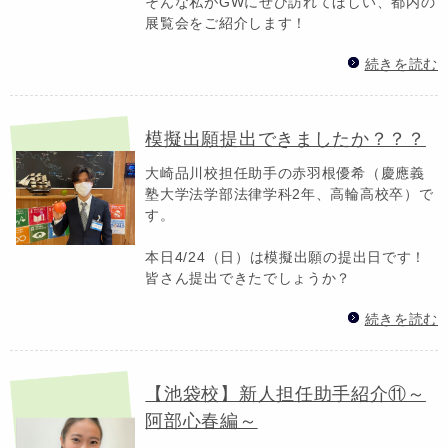
そんな私がGWにぜひ訪れてほしい、都内の
展覧会をご紹介します！
続きを読む
模擬出願提出できましたか？？？
大崎品川校担任助手の赤羽根優希（慶應義
塾大学法学部法律学科2年、高輪高校卒）で
す。
本日4/24（日）は模擬出願の提出日です！
皆さん提出できたでしょうか？
続きを読む
【池袋校】新人担任助手紹介⑪～
阿部心春編～