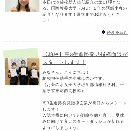
本日は池袋校新人担任紹介の第11弾とな
る、国際教養大学（AIU）１年の阿部小春の
紹介となります！最後までお読みくださ
い！
続きを読む
【柏校】高3生進路発見指導面談が
スタートします！
みなさん、こんにちは！
柏校担任助手の小林ほのかです。
（お茶の水女子大学理学部情報科学科、千
葉県立東葛飾高校卒）
高3生進路発見指導面談が明日からスタート
します！
入試本番に向けての戦略を練り直し、夏休
みに向けて良いスタートダッシュが切れる
ようにしましょう。