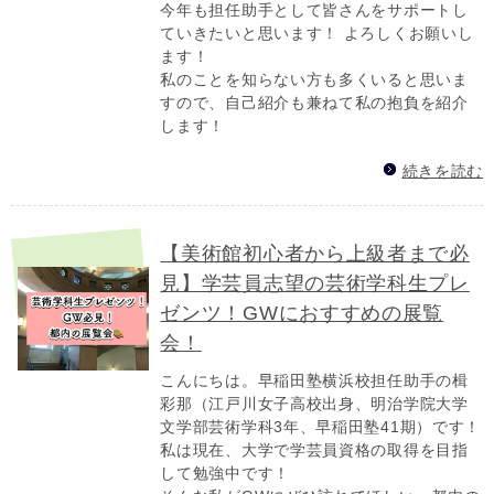
今年も担任助手として皆さんをサポートし
ていきたいと思います！ よろしくお願いし
ます！
私のことを知らない方も多くいると思いま
すので、自己紹介も兼ねて私の抱負を紹介
します！
続きを読む
【美術館初心者から上級者まで必
見】学芸員志望の芸術学科生プレ
ゼンツ！GWにおすすめの展覧
会！
こんにちは。早稲田塾横浜校担任助手の楫
彩那（江戸川女子高校出身、明治学院大学
文学部芸術学科3年、早稲田塾41期）です！
私は現在、大学で学芸員資格の取得を目指
して勉強中です！