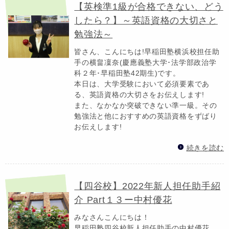
【英検準1級が合格できない、どう
したら？】～英語資格の大切さと
勉強法～
皆さん、こんにちは!早稲田塾横浜校担任助
手の横畠凜奈(慶應義塾大学･法学部政治学
科２年･早稲田塾42期生)です。
本日は、大学受験において必須要素であ
る、英語資格の大切さをお伝えします!
また、なかなか突破できない準一級。その
勉強法と他におすすめの英語資格をずばり
お伝えします!
続きを読む
【四谷校】2022年新人担任助手紹
介 Part１３ー中村優花
みなさんこんにちは！
早稲田塾四谷校新人担任助手の中村優花