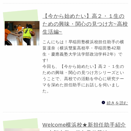
【今から始めたい】高２・１生の
ための興味・関心の見つけ方~高校
生活編~
こんにちは！早稲田塾横浜校担任助手の横
畠凜奈（横浜雙葉高校卒・早稲田塾42期
生・慶應義塾大学法学部政治学科2年）で
す!
今回も、【今から始めたい】高２・１生の
ための興味・関心の見つけ方シリーズとい
うことで、高校での活動を中心に研究テー
マを深めた担任助手にお話しを伺いまし
た。
続きを読む
Welcome横浜校★新担任助手紹介