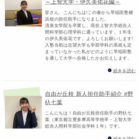
～上智大学・伊久美佑花編～
皆さん、こんにちは!この春から早稲田塾横
浜校の担任助手になりました。
清泉女学院を卒業し、現在上智大学総合人
間科学部心理学科に通っています、１年生
の伊久美佑花です。よろしくお願いします!
入塾当初は志望大学も学部学科の系統も定
まっていなかった私がどのように早稲田塾
を通して大学へ合格したかお伝えします。
続きを読む
自由が丘校 新人担任助手紹介 #野
杁七葉
こんにちは！自由が丘校担任助手の野杁七
葉（東京都立豊多摩高等学校卒・上智大学
総合人間科学部社会学科１年）です。
続きを読む