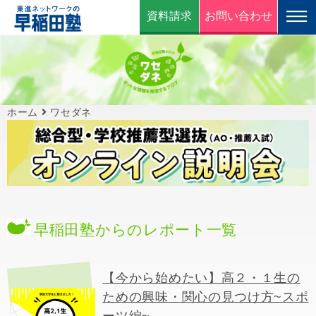
資料請求
お問い合わせ
ホーム
ワセダネ
早稲田塾からのレポート一覧
【今から始めたい】高２・１生の
ための興味・関心の見つけ方~スポ
ーツ編~