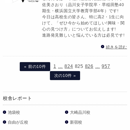
佐美さおり（品川女子学院卒・早稲田塾40
期生・横浜国立大学教育学部4年）です!
今日は高校生の皆さん、特に高2・1生に向
けて、「ぜひ今から始めてほしい!興味・関
心の見つけ方」についてお伝えします!
進路発見難しいと悩んでいる方は必見です!
続きを読む
1
…
824
825
826
…
957
« 前の10件
次の10件 »
校舎レポート
池袋校
大崎品川校
自由が丘校
新宿校