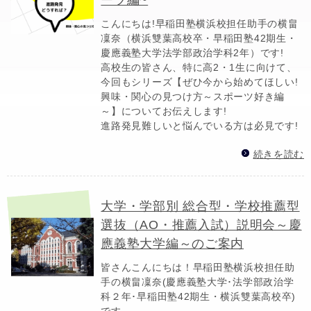
こんにちは!早稲田塾横浜校担任助手の横畠
凜奈（横浜雙葉高校卒・早稲田塾42期生・
慶應義塾大学法学部政治学科2年）です!
高校生の皆さん、特に高2・1生に向けて、
今回もシリーズ【ぜひ今から始めてほしい!
興味・関心の見つけ方～スポーツ好き編
～】についてお伝えします!
進路発見難しいと悩んでいる方は必見です!
続きを読む
大学・学部別 総合型・学校推薦型
選抜（AO・推薦入試）説明会～慶
應義塾大学編～のご案内
皆さんこんにちは！早稲田塾横浜校担任助
手の横畠凜奈(慶應義塾大学･法学部政治学
科２年･早稲田塾42期生・横浜雙葉高校卒)
です。