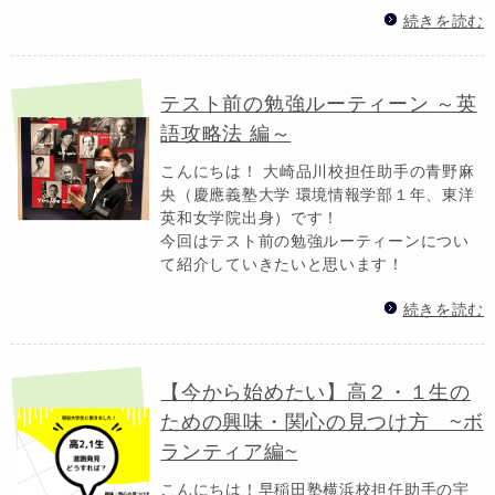
続きを読む
テスト前の勉強ルーティーン ～英
語攻略法 編～
こんにちは！ 大崎品川校担任助手の青野麻
央（慶應義塾大学 環境情報学部１年、東洋
英和女学院出身）です！
今回はテスト前の勉強ルーティーンについ
て紹介していきたいと思います！
続きを読む
【今から始めたい】高２・１生の
ための興味・関心の見つけ方 ~ボ
ランティア編~
こんにちは！早稲田塾横浜校担任助手の宇