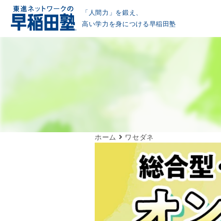
「人間力」を鍛え、
高い学力を身につける早稲田塾
ホーム
ワセダネ