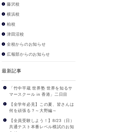
藤沢校
横浜校
柏校
津田沼校
全校からのお知らせ
広報部からのお知らせ
最新記事
「竹中平蔵 世界塾 世界を知るサ
マースクール in 香港」二日目
【全学年必見】この夏、皆さんは
何を頑張る？～大野編～
【全員受験しよう！】8/23（日）
共通テスト本番レベル模試のお知