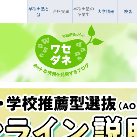
早稲田塾と
早稲田塾の
合格実績
大学情報
校舎
は
卒業生