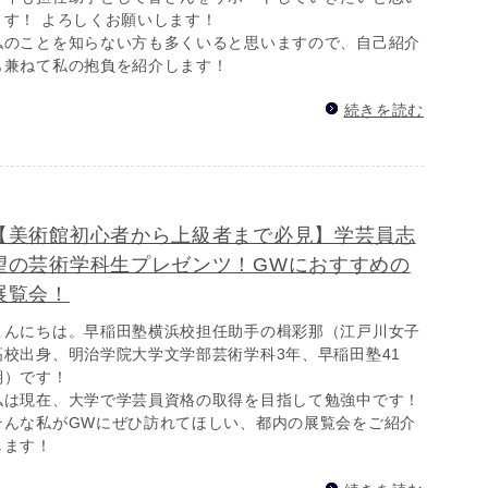
ます！ よろしくお願いします！
私のことを知らない方も多くいると思いますので、自己紹介
も兼ねて私の抱負を紹介します！
続きを読む
【美術館初心者から上級者まで必見】学芸員志
望の芸術学科生プレゼンツ！GWにおすすめの
展覧会！
こんにちは。早稲田塾横浜校担任助手の楫彩那（江戸川女子
高校出身、明治学院大学文学部芸術学科3年、早稲田塾41
期）です！
私は現在、大学で学芸員資格の取得を目指して勉強中です！
そんな私がGWにぜひ訪れてほしい、都内の展覧会をご紹介
します！