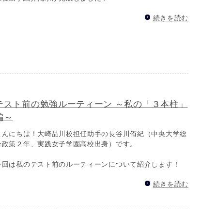
続きを読む
テスト前の勉強ルーティーン ～私の「３本柱」
編～
こんにちは！大崎品川校担任助手の長谷川侑紀（中央大学総
合政策２年、実践女子学園高校出身）です。
今回は私のテスト前のルーティーンについて紹介します！
続きを読む