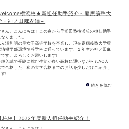
Welcome横浜校★新担任助手紹介～慶應義塾大
学・神ノ田麻衣編～
皆さん、こんにちは！この春から早稲田塾横浜校の担任助手
になりました。
私立浦和明の星女子高等学校を卒業し、現在慶應義塾大学環
境情報学部環境情報学科に通っています、１年生の神ノ田麻
衣です。よろしくお願いします!
一般入試で受験に挑む生徒が多い高校に通いながらもAO入
試で合格した、私の大学合格までのお話を少しだけご紹介し
ます!
続きを読む
【柏校】2022年度新人担任助手紹介！
みなさん、こんにちは！