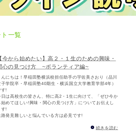
ート一覧
【今から始めたい】高２・１生のための興味・
関心の見つけ方 ~ボランティア編~
こんにちは！早稲田塾横浜校担任助手の宇佐美さおり（品川
女子学院卒・早稲田塾40期生・横浜国立大学教育学部4年）
です!
今日は高校生の皆さん、特に高2・1生に向けて、「ぜひ今か
ら始めてほしい!興味・関心の見つけ方」についてお伝えし
ます!
進路発見難しいと悩んでいる方は必見です!
続きを読む