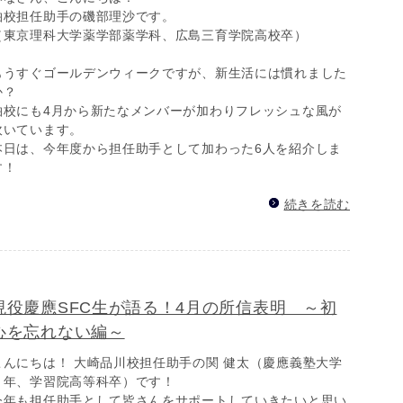
柏校担任助手の磯部理沙です。
（東京理科大学薬学部薬学科、広島三育学院高校卒）
もうすぐゴールデンウィークですが、新生活には慣れました
か？
柏校にも4月から新たなメンバーが加わりフレッシュな風が
吹いています。
本日は、今年度から担任助手として加わった6人を紹介しま
す！
続きを読む
現役慶應SFC生が語る！4月の所信表明 ～初
心を忘れない編～
こんにちは！ 大崎品川校担任助手の関 健太（慶應義塾大学
４年、学習院高等科卒）です！
今年も担任助手として皆さんをサポートしていきたいと思い