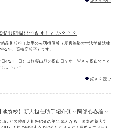
続きを読む
模擬出願提出できましたか？？？
大崎品川校担任助手の赤羽根優希（慶應義塾大学法学部法律
学科2年、高輪高校卒）です。
本日4/24（日）は模擬出願の提出日です！皆さん提出できた
でしょうか？
続きを読む
【池袋校】新人担任助手紹介⑪～阿部心春編～
本日は池袋校新人担任紹介の第11弾となる、国際教養大学
（AIU）１年の阿部小春の紹介となります！最後までお読み