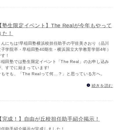
【塾生限定イベント】The Realが今年もやって
きた！
こんにちは!早稲田塾横浜校担任助手の宇佐美さおり（品川
女子学院卒・早稲田塾40期生・横浜国立大学教育学部4年）
です！
早稲田塾では塾生限定イベント「The Real」のお申し込み
が、すでに始まっています!
そもそも、「The Realって何…？」と思っている方へ。
続きを読む
【完成！】自由が丘校担任助手紹介掲示！
担任助手紹介掲示が完成しました！