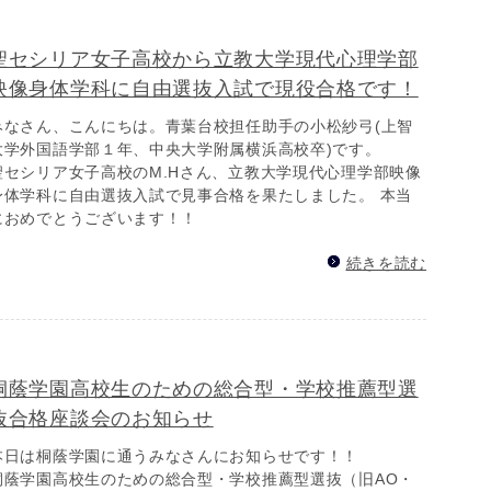
聖セシリア女子高校から立教大学現代心理学部
映像身体学科に自由選抜入試で現役合格です！
みなさん、こんにちは。青葉台校担任助手の小松紗弓(上智
大学外国語学部１年、中央大学附属横浜高校卒)です。
聖セシリア女子高校のM.Hさん、立教大学現代心理学部映像
身体学科に自由選抜入試で見事合格を果たしました。 本当
におめでとうございます！！
続きを読む
桐蔭学園高校生のための総合型・学校推薦型選
抜合格座談会のお知らせ
本日は桐蔭学園に通うみなさんにお知らせです！！
桐蔭学園高校生のための総合型・学校推薦型選抜（旧AO・