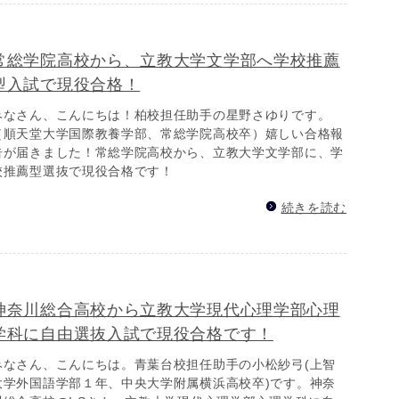
常総学院高校から、立教大学文学部へ学校推薦
型入試で現役合格！
みなさん、こんにちは！柏校担任助手の星野さゆりです。
（順天堂大学国際教養学部、常総学院高校卒）嬉しい合格報
告が届きました！常総学院高校から、立教大学文学部に、学
校推薦型選抜で現役合格です！
続きを読む
神奈川総合高校から立教大学現代心理学部心理
学科に自由選抜入試で現役合格です！
みなさん、こんにちは。青葉台校担任助手の小松紗弓(上智
大学外国語学部１年、中央大学附属横浜高校卒)です。神奈