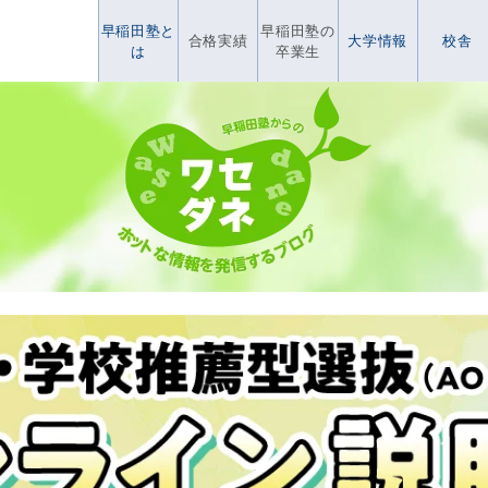
早稲田塾と
早稲田塾の
合格実績
大学情報
校舎
は
卒業生