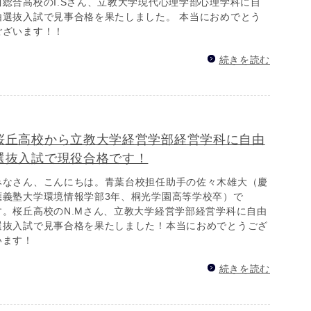
川総合高校のI.Sさん、立教大学現代心理学部心理学科に自
由選抜入試で見事合格を果たしました。 本当におめでとう
ございます！！
続きを読む
桜丘高校から立教大学経営学部経営学科に自由
選抜入試で現役合格です！
みなさん、こんにちは。青葉台校担任助手の佐々木雄大（慶
應義塾大学環境情報学部3年、桐光学園高等学校卒）で
す。 桜丘高校のN.Mさん、立教大学経営学部経営学科に自由
選抜入試で見事合格を果たしました！本当におめでとうござ
います！
続きを読む