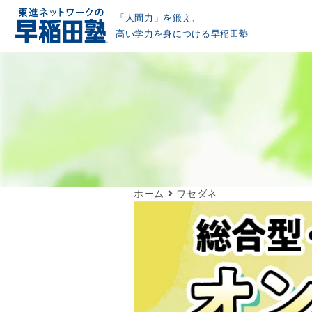
「人間力」を鍛え、
高い学力を身につける早稲田塾
ホーム
ワセダネ