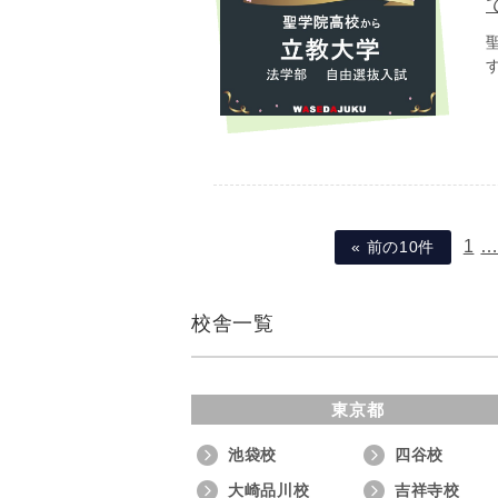
1
« 前の10件
校舎一覧
東京都
池袋校
四谷校
大崎品川校
吉祥寺校