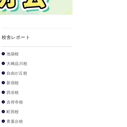
校舎レポート
池袋校
大崎品川校
自由が丘校
新宿校
四谷校
吉祥寺校
町田校
青葉台校