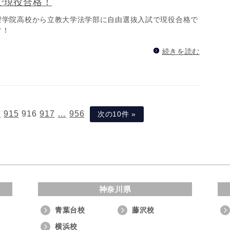
で現役合格！
聖学院高校から立教大学法学部に自由選抜入試で現役合格で
す！
続きを読む
…
915
916
917
…
956
次の10件 »
神奈川県
青葉台校
藤沢校
横浜校