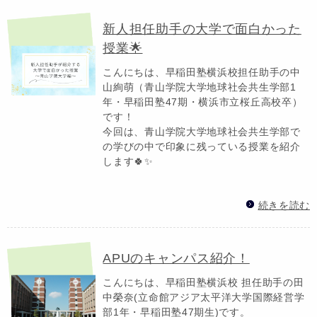
新人担任助手の大学で面白かった
授業🌟
こんにちは、早稲田塾横浜校担任助手の中
山絢萌（青山学院大学地球社会共生学部1
年・早稲田塾47期・横浜市立桜丘高校卒）
です！
今回は、青山学院大学地球社会共生学部で
の学びの中で印象に残っている授業を紹介
します🍀✨
続きを読む
APUのキャンパス紹介！
こんにちは、早稲田塾横浜校 担任助手の田
中榮奈(立命館アジア太平洋大学国際経営学
部1年・早稲田塾47期生)です。