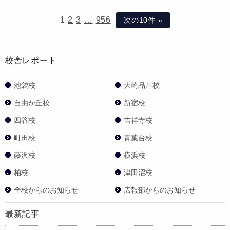
1
2
3
…
956
次の10件 »
校舎レポート
池袋校
大崎品川校
自由が丘校
新宿校
四谷校
吉祥寺校
町田校
青葉台校
藤沢校
横浜校
柏校
津田沼校
全校からのお知らせ
広報部からのお知らせ
最新記事