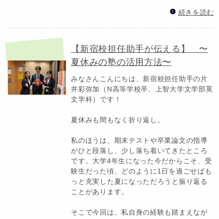
続きを読む
【新宿校担任助手が伝える】 〜
夏休みの塾の活用方法〜
みなさんこんにちは、新宿校担任助手の片
井彩弥加（N高等学校卒、上智大学文学部英
文学科）です！
夏休みも間もなく折り返し。
私のほうは、期末テストや卒業論文の指導
がひと段落し、少し落ち着いてきたところ
です。大学4年生になった今だからこそ、受
験生だった頃、どのように1日を過ごせばも
っと充実した夏になっただろうと振り返る
ことがあります。
そこで今回は、私自身の経験も踏まえなが