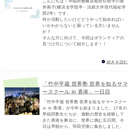
こんにちは！早稲田塾横浜校担任助手の新
井南子(横浜女学院卒・法政大学現代福祉学
部2年）です。
何か活動したいけどどうやって始めればい
いかわからないと困っている方いません
か？
そんな方に向けて、今回はボランティアの
見つけ方について紹介します！！
続きを読む
「竹中平蔵 世界塾 世界を知るサマ
ースクール in 香港」一日目
「竹中平蔵 世界塾 世界を知るサマースクー
ル in 香港」が今年も始まりました。17名の
早稲田塾生たちが、激動の歴史を経験して
きた香港を舞台に、世界に挑む五日間。今
日は早朝から、羽田空港に集合しました。