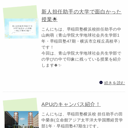
新人担任助手の大学で面白かった
授業🌟
こんにちは、早稲田塾横浜校担任助手の中
山絢萌（青山学院大学地球社会共生学部1
年・早稲田塾47期・横浜市立桜丘高校卒）
です！
今回は、青山学院大学地球社会共生学部で
の学びの中で印象に残っている授業を紹介
します🍀✨
続きを読む
APUのキャンパス紹介！
こんにちは、早稲田塾横浜校 担任助手の田
中榮奈(立命館アジア太平洋大学国際経営学
部1年・早稲田塾47期生)です。