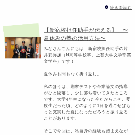
続きを読む
【新宿校担任助手が伝える】 〜
夏休みの塾の活用方法〜
みなさんこんにちは、新宿校担任助手の片
井彩弥加（N高等学校卒、上智大学文学部英
文学科）です！
夏休みも間もなく折り返し。
私のほうは、期末テストや卒業論文の指導
がひと段落し、少し落ち着いてきたところ
です。大学4年生になった今だからこそ、受
験生だった頃、どのように1日を過ごせばも
っと充実した夏になっただろうと振り返る
ことがあります。
そこで今回は、私自身の経験も踏まえなが