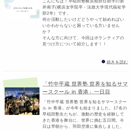
こんにちは！早稲田塾横浜校担任助手の新
井南子(横浜女学院卒・法政大学現代福祉学
部2年）です。
何か活動したいけどどうやって始めればい
いかわからないと困っている方いません
か？
そんな方に向けて、今回はボランティアの
見つけ方について紹介します！！
続きを読む
「竹中平蔵 世界塾 世界を知るサマ
ースクール in 香港」一日目
「竹中平蔵 世界塾 世界を知るサマースクー
ル in 香港」が今年も始まりました。17名の
早稲田塾生たちが、激動の歴史を経験して
きた香港を舞台に、世界に挑む五日間。今
日は早朝から、羽田空港に集合しました。