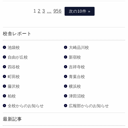
1
2
3
…
956
次の10件 »
校舎レポート
池袋校
大崎品川校
自由が丘校
新宿校
四谷校
吉祥寺校
町田校
青葉台校
藤沢校
横浜校
柏校
津田沼校
全校からのお知らせ
広報部からのお知らせ
最新記事