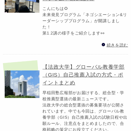
こんにちは🌻
未来発見プログラム「ネゴシエーション&リ
ーダーシッププログラム」が開講しまし
た！
第1.2講の様子をご紹介します👀
続きを読む
【法政大学】グローバル教養学部
（GIS）自己推薦入試の方式・ポ
イントまとめ
早稲田塾広報部がお届けする、総合型・学
校推薦型選抜の最新ニュースです。
法政大学の総合型選抜の募集要項が公開さ
れています。中でも今回は、グローバル教
養学部（GIS）自己推薦入試の試験日程や出
願ルール、注意点をまとめましたので、合
格戦略の策定にお役立てください。