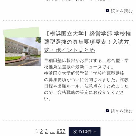
続きを読む
【横浜国立大学】経営学部 学校推
薦型選抜の募集要項発表！入試方
式・ポイントまとめ
早稲田塾広報部がお届けする、総合型・学
校推薦型選抜の最新ニュースです。
横浜国立大学経営学部「学校推薦型選抜」
の募集要項がついに公開されました。試験
日程や出願ルール、注意点をまとめました
ので、合格戦略の策定にお役立てくださ
い。
続きを読む
1
2
3
…
957
次の10件 »