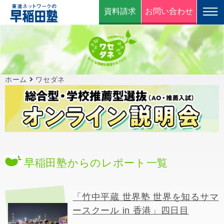
資料請求
お問い合わせ
ホーム
ワセダネ
早稲田塾からのレポート一覧
「竹中平蔵 世界塾 世界を知るサマ
ースクール in 香港」四日目