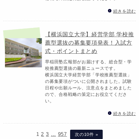
続きを読む
【横浜国立大学】経営学部 学校推
薦型選抜の募集要項発表！入試方
式・ポイントまとめ
早稲田塾広報部がお届けする、総合型・学
校推薦型選抜の最新ニュースです。
横浜国立大学経営学部「学校推薦型選抜」
の募集要項がついに公開されました。試験
日程や出願ルール、注意点をまとめました
ので、合格戦略の策定にお役立てくださ
い。
続きを読む
1
2
3
…
957
次の10件 »