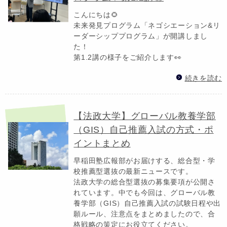
こんにちは🌻
未来発見プログラム「ネゴシエーション&リ
ーダーシッププログラム」が開講しまし
た！
第1.2講の様子をご紹介します👀
続きを読む
【法政大学】グローバル教養学部
（GIS）自己推薦入試の方式・ポ
イントまとめ
早稲田塾広報部がお届けする、総合型・学
校推薦型選抜の最新ニュースです。
法政大学の総合型選抜の募集要項が公開さ
れています。中でも今回は、グローバル教
養学部（GIS）自己推薦入試の試験日程や出
願ルール、注意点をまとめましたので、合
格戦略の策定にお役立てください。