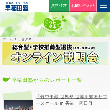
資料請求
お問い合わせ
ホーム
ワセダネ
早稲田塾からのレポート一覧
「竹中平蔵 世界塾 世界を知るサマ
ースクール in 香港」四日目