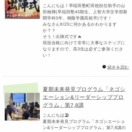
こんにちは！早稲田塾町田校担任助手の山
田柚輝(早稲田塾45期生、上智大学文学部新
聞学科3年、桐蔭学園高校卒)です！
みなさん8/23に何かあるかわかります
か？？
そう！出陣式です🔥
現役合格に向けて非常に大事なステップに
なりますので、高3生は必ずご参加くださ
い！
続きを読む
夏期未来発見プログラム「ネゴシ
エーション&リーダーシッププロ
グラム」第7,8講
こんにちは🏖️
夏期未来発見プログラム「ネゴシエーショ
ン&リーダーシッププログラム」第7,8講の