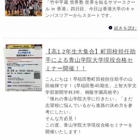
「竹中平蔵 世界塾 世界を知るサマースクー
ル in 香港」四日目、今日は香港大学のキャ
ンパスツアーからスタートです。
続きを読む
【高1,2年生大集合】町田校担任助
手による青山学院大学現役合格セ
ミナー開催！！
こんにちは！早稲田塾町田校担任助手の山
田柚輝です！ (早稲田塾45期生、上智大学文
学部新聞学科3年、桐蔭学園高校卒)
「憧れの青山学院大学に行きたい」「まだ
志望校に悩んでいるから進路の決め方を参
考にしたい」
そんな方必見！
この度、青山学院大学現役合格セミナーを
開催いたします！