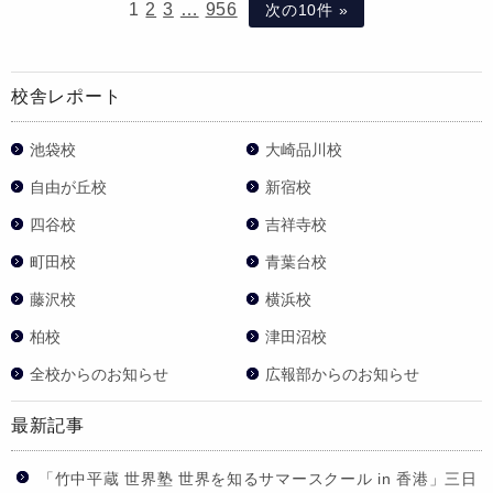
1
2
3
…
956
次の10件 »
校舎レポート
池袋校
大崎品川校
自由が丘校
新宿校
四谷校
吉祥寺校
町田校
青葉台校
藤沢校
横浜校
柏校
津田沼校
全校からのお知らせ
広報部からのお知らせ
最新記事
「竹中平蔵 世界塾 世界を知るサマースクール in 香港」三日