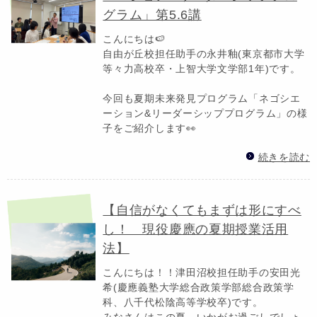
グラム」第5.6講
こんにちは🍉
自由が丘校担任助手の永井釉(東京都市大学
等々力高校卒・上智大学文学部1年)です。
今回も夏期未来発見プログラム「ネゴシエ
ーション&リーダーシッププログラム」の様
子をご紹介します👀
続きを読む
【自信がなくてもまずは形にすべ
し！ 現役慶應の夏期授業活用
法】
こんにちは！！津田沼校担任助手の安田光
希(慶應義塾大学総合政策学部総合政策学
科、八千代松陰高等学校卒)です。
みなさんはこの夏、いかがお過ごしでしょ