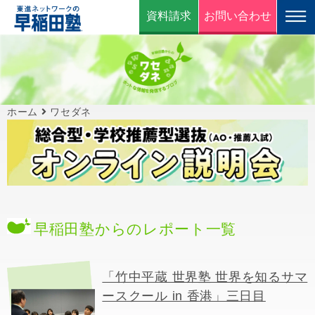
資料請求
お問い合わせ
ホーム
ワセダネ
早稲田塾からのレポート一覧
「竹中平蔵 世界塾 世界を知るサマ
ースクール in 香港」三日目