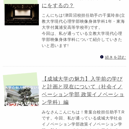
にをするの？
こんにちは!津田沼校担任助手の千葉玲奈(立
教大学現代心理学部映像身体学科1年・東海
大学付属浦安高等学校卒)です。
今回は、私が通っている立教大学現代心理
学部映像身体学科について紹介していきた
いと思います!
続きを読む
【成城大学の魅力】入学前の学び
と計画と現在について（社会イノ
ベーション学部 政策イノベーショ
ン学科）編
みなさんこんにちは！青葉台校担任助手T.R
です。今回、私が通っている成城大学社会
イノベーション学部政策イノベーション学