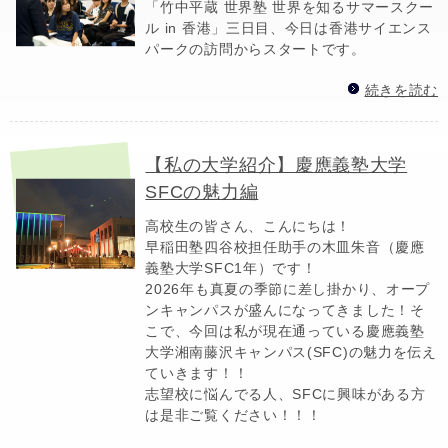
「竹中平蔵 世界塾 世界を知るサマースクー
ル in 香港」三日目、今日は香港サイエンス
パークの訪問からスタートです。
続きを読む
【私の大学紹介】慶應義塾大学
SFCの魅力編
高校生の皆さん、こんにちは！
早稲田塾四谷校担任助手の木皿朱音（慶應
義塾大学SFC1年）です！
2026年も真夏の季節に差し掛かり、オープ
ンキャンパスが盛んになってきました！そ
こで、今回は私が現在通っている慶應義塾
大学湘南藤沢キャンパス(SFC)の魅力を伝え
ていきます！！
志望校に悩んでる人、SFCに興味がある方
は是非ご覧ください！！！