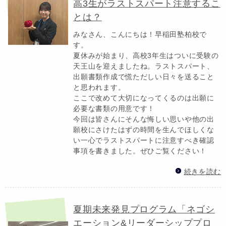
高3生がラストスパート注意するこ
とは？
みなさん、こんにちは！早稲田塾柏校で
す。
夏休みが始まり、高校3年生はついに受験の
天王山を迎えましたね。ラストスパート、
出願書類作成で慌ただしい日々を送ること
と思われます。
ここで改めて大切になってくるのは出願に
必要な書類の用意です！
今回は皆さんにそんな悔しい思いや他の出
願校にさけたはずの時間を生んでほしくな
い一心でラストスパートに注意すべき確認
事項を書きました。ぜひご覧ください！
続きを読む
夏期未来発見プログラム「ネゴシ
エーション&リーダーシッププロ