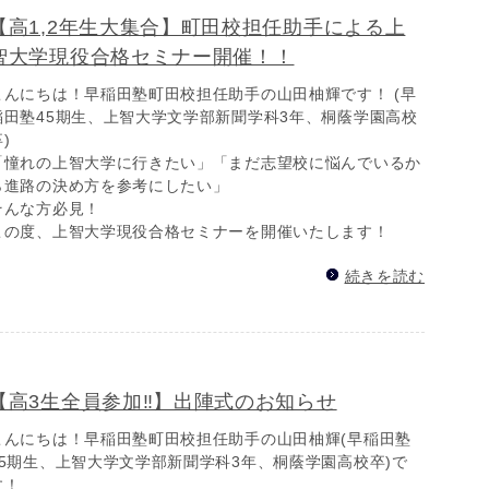
【高1,2年生大集合】町田校担任助手による上
智大学現役合格セミナー開催！！
こんにちは！早稲田塾町田校担任助手の山田柚輝です！ (早
稲田塾45期生、上智大学文学部新聞学科3年、桐蔭学園高校
)
「憧れの上智大学に行きたい」「まだ志望校に悩んでいるか
ら進路の決め方を参考にしたい」
そんな方必見！
この度、上智大学現役合格セミナーを開催いたします！
続きを読む
【高3生全員参加‼】出陣式のお知らせ
こんにちは！早稲田塾町田校担任助手の山田柚輝(早稲田塾
45期生、上智大学文学部新聞学科3年、桐蔭学園高校卒)で
す！