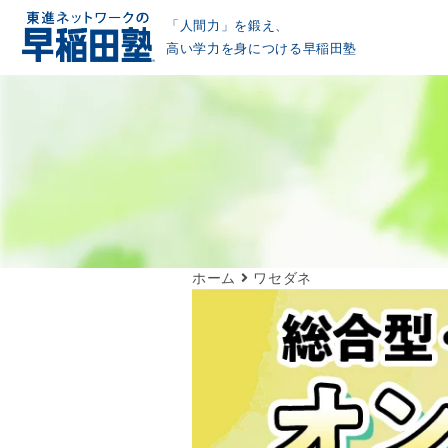
「人間力」を鍛え、
高い学力を身につける早稲田塾
ホーム
ワセダネ