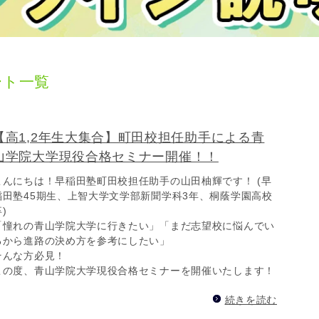
ート一覧
【高1,2年生大集合】町田校担任助手による青
山学院大学現役合格セミナー開催！！
こんにちは！早稲田塾町田校担任助手の山田柚輝です！ (早
稲田塾45期生、上智大学文学部新聞学科3年、桐蔭学園高校
)
「憧れの青山学院大学に行きたい」「まだ志望校に悩んでい
るから進路の決め方を参考にしたい」
そんな方必見！
この度、青山学院大学現役合格セミナーを開催いたします！
続きを読む