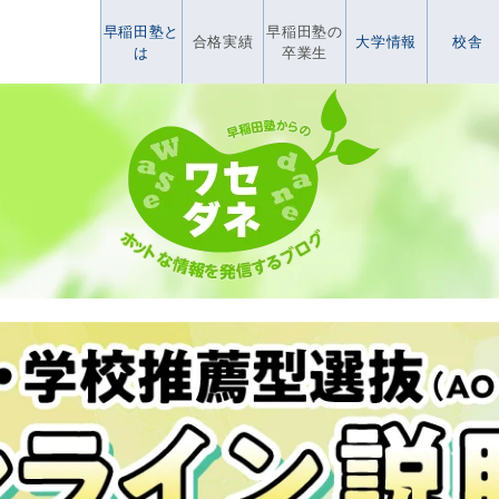
早稲田塾と
早稲田塾の
合格実績
大学情報
校舎
は
卒業生