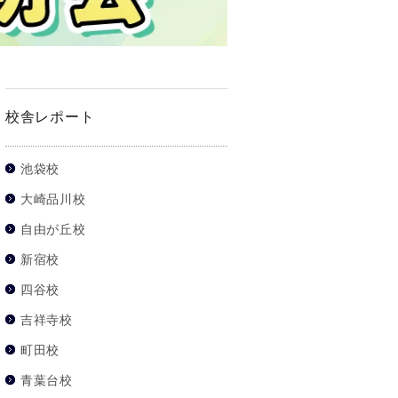
校舎レポート
池袋校
大崎品川校
自由が丘校
新宿校
四谷校
吉祥寺校
町田校
青葉台校