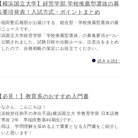
【横浜国立大学】経営学部 学校推薦型選抜の募
集要項発表！入試方式・ポイントまとめ
早稲田塾広報部がお届けする、総合型・学校推薦型選抜の最
新ニュースです。
横浜国立大学経営学部「学校推薦型選抜」の募集要項がつい
に公開されました。試験日程や出願ルール、注意点をまとめ
ましたので、合格戦略の策定にお役立てください。
続きを読む
【必見！】教育系のおすすめ入門書
みなさん、こんにちは！
横浜校担任助手の井出千晶(横浜国立大 学教育学部 日本語教
育専攻 2年 早稲田塾第46期生)です。
今回は、学問理解を深める上で重要となる入門書をご紹介し
たいと思います！