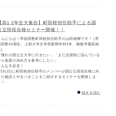
【高1,2年生大集合】町田校担任助手による国
公立現役合格セミナー開催！！
こんにちは！早稲田塾町田校担任助手の山田柚輝です！ (早
稲田塾45期生、上智大学文学部新聞学科3年、桐蔭学園高校
)
「憧れの国公立大学に行きたい」「まだ志望校に悩んでいる
から進路の決め方を参考にしたい」
そんな方必見！
8/16(日)に町田校担任助手のメンバーが国公立現役合格に向
けた秘訣とやるべきことをご紹介するセミナーを開催しま
す！
続きを読む