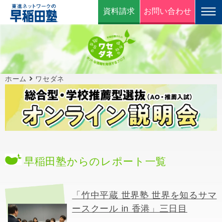
資料請求
お問い合わせ
ホーム
ワセダネ
早稲田塾からのレポート一覧
「竹中平蔵 世界塾 世界を知るサマ
ースクール in 香港」三日目