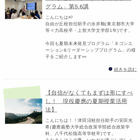
グラム」第5.6講
こんにちは🍉
自由が丘校担任助手の永井釉(東京都市大学
等々力高校卒・上智大学文学部1年)です。
今回も夏期未来発見プログラム「ネゴシエ
ーション&リーダーシッププログラム」の様
子をご紹介します👀
続きを読む
【自信がなくてもまずは形にすべ
し！ 現役慶應の夏期授業活用
法】
こんにちは！！津田沼校担任助手の安田光
希(慶應義塾大学総合政策学部総合政策学
科、八千代松陰高等学校卒)です。
みなさんはこの夏、いかがお過ごしでしょ