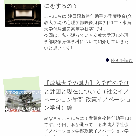
にをするの？
こんにちは!津田沼校担任助手の千葉玲奈(立
教大学現代心理学部映像身体学科1年・東海
大学付属浦安高等学校卒)です。
今回は、私が通っている立教大学現代心理
学部映像身体学科について紹介していきた
いと思います!
続きを読む
【成城大学の魅力】入学前の学び
と計画と現在について（社会イノ
ベーション学部 政策イノベーショ
ン学科）編
みなさんこんにちは！青葉台校担任助手T.R
です。今回、私が通っている成城大学社会
イノベーション学部政策イノベーション学