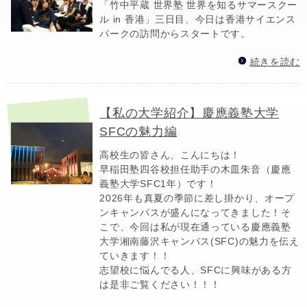
「竹中平蔵 世界塾 世界を知るサマースクー
ル in 香港」三日目、今日は香港サイエンス
パークの訪問からスタートです。
続きを読む
【私の大学紹介】慶應義塾大学
SFCの魅力編
高校生の皆さん、こんにちは！
早稲田塾四谷校担任助手の木皿朱音（慶應
義塾大学SFC1年）です！
2026年も真夏の季節に差し掛かり、オープ
ンキャンパスが盛んになってきました！そ
こで、今回は私が現在通っている慶應義塾
大学湘南藤沢キャンパス(SFC)の魅力を伝え
ていきます！！
志望校に悩んでる人、SFCに興味がある方
は是非ご覧ください！！！