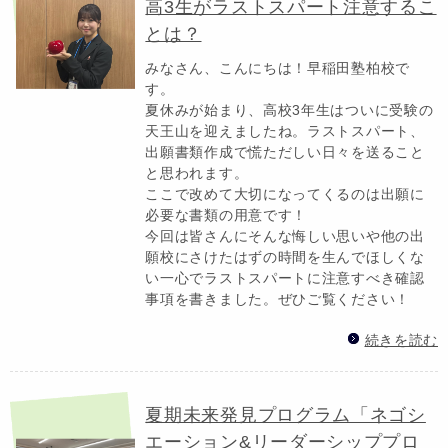
高3生がラストスパート注意するこ
とは？
みなさん、こんにちは！早稲田塾柏校で
す。
夏休みが始まり、高校3年生はついに受験の
天王山を迎えましたね。ラストスパート、
出願書類作成で慌ただしい日々を送ること
と思われます。
ここで改めて大切になってくるのは出願に
必要な書類の用意です！
今回は皆さんにそんな悔しい思いや他の出
願校にさけたはずの時間を生んでほしくな
い一心でラストスパートに注意すべき確認
事項を書きました。ぜひご覧ください！
続きを読む
夏期未来発見プログラム「ネゴシ
エーション&リーダーシッププロ