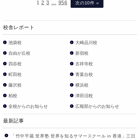
1
2
3
…
956
次の10件 »
校舎レポート
池袋校
大崎品川校
自由が丘校
新宿校
四谷校
吉祥寺校
町田校
青葉台校
藤沢校
横浜校
柏校
津田沼校
全校からのお知らせ
広報部からのお知らせ
最新記事
「竹中平蔵 世界塾 世界を知るサマースクール in 香港」三日