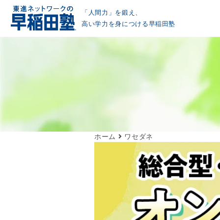
「人間力」を鍛え、
高い学力を身につける早稲田塾
ホーム
ワセダネ