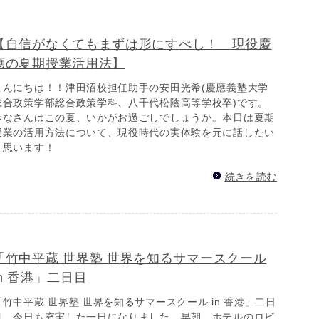
【自信がなくてもまずは形にすべし！ 現役慶
應の夏期授業活用法】
こんにちは！！津田沼校担任助手の安田光希(慶應義塾大学
総合政策学部総合政策学科、八千代松陰高等学校卒)です。
みなさんはこの夏、いかがお過ごしでしょうか。本日は夏期
授業の活用方法について、現役時代の実体験を元に話したい
と思います！
続きを読む
「竹中平蔵 世界塾 世界を知るサマースクール
in 香港」二日目
「竹中平蔵 世界塾 世界を知るサマースクール in 香港」二日
目、今日も充実した一日になりました。早朝、ホテルのロビ