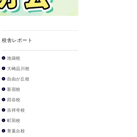
校舎レポート
池袋校
大崎品川校
自由が丘校
新宿校
四谷校
吉祥寺校
町田校
青葉台校