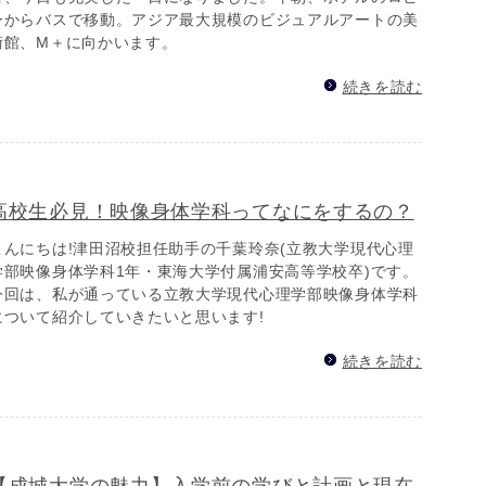
ーからバスで移動。アジア最大規模のビジュアルアートの美
術館、M＋に向かいます。
続きを読む
高校生必見！映像身体学科ってなにをするの？
こんにちは!津田沼校担任助手の千葉玲奈(立教大学現代心理
学部映像身体学科1年・東海大学付属浦安高等学校卒)です。
今回は、私が通っている立教大学現代心理学部映像身体学科
について紹介していきたいと思います!
続きを読む