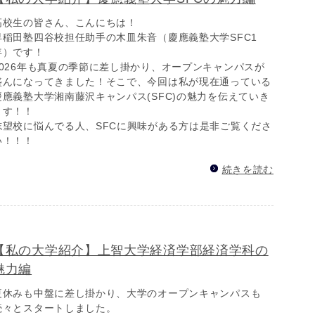
高校生の皆さん、こんにちは！
早稲田塾四谷校担任助手の木皿朱音（慶應義塾大学SFC1
年）です！
2026年も真夏の季節に差し掛かり、オープンキャンパスが
盛んになってきました！そこで、今回は私が現在通っている
慶應義塾大学湘南藤沢キャンパス(SFC)の魅力を伝えていき
ます！！
志望校に悩んでる人、SFCに興味がある方は是非ご覧くださ
い！！！
続きを読む
【私の大学紹介】上智大学経済学部経済学科の
魅力編
夏休みも中盤に差し掛かり、大学のオープンキャンパスも
続々とスタートしました。