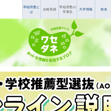
早稲田塾と
早稲田塾の
合格実績
大学情報
校舎
は
卒業生