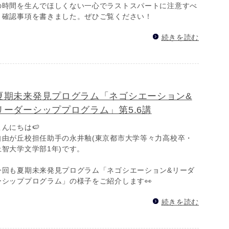
の時間を生んでほしくない一心でラストスパートに注意すべ
き確認事項を書きました。ぜひご覧ください！
続きを読む
夏期未来発見プログラム「ネゴシエーション&
リーダーシッププログラム」第5.6講
こんにちは🍉
自由が丘校担任助手の永井釉(東京都市大学等々力高校卒・
上智大学文学部1年)です。
今回も夏期未来発見プログラム「ネゴシエーション&リーダ
ーシッププログラム」の様子をご紹介します👀
続きを読む