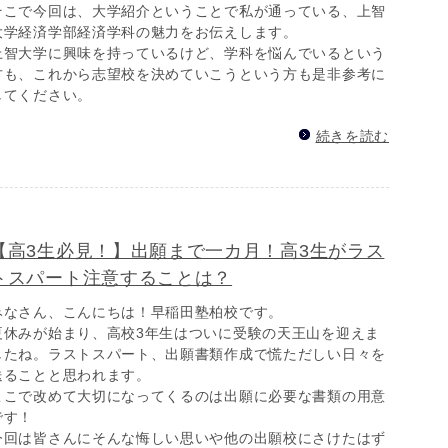
そこで今回は、大学紹介ということで私が通っている、上智
大学経済学部経済学科の魅力をお伝えします。
上智大学に興味を持っているけど、学科を悩んでいるという
方も、これから志望校を決めていこうという方も是非参考に
してください。
続きを読む
【高3生必見！】出願まで一カ月！高3生がラス
トスパート注意することは？
みなさん、こんにちは！早稲田塾柏校です。
夏休みが始まり、高校3年生はついに受験の天王山を迎えま
したね。ラストスパート、出願書類作成で慌ただしい日々を
送ることと思われます。
ここで改めて大切になってくるのは出願に必要な書類の用意
です！
今回は皆さんにそんな悔しい思いや他の出願校にさけたはず