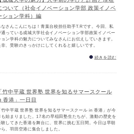
【成城大学の魅力】入学前の学びと計画と現在
について（社会イノベーション学部 政策イノベ
ーション学科）編
みなさんこんにちは！青葉台校担任助手T.Rです。今回、私
が通っている成城大学社会イノベーション学部政策イノベー
ション学科の魅力についてみなさんにお伝えしていきます。
是非、受験のきっかけにしてくれると嬉しいです。
続きを読む
「竹中平蔵 世界塾 世界を知るサマースクール
in 香港」一日目
「竹中平蔵 世界塾 世界を知るサマースクール in 香港」が今
年も始まりました。17名の早稲田塾生たちが、激動の歴史を
経験してきた香港を舞台に、世界に挑む五日間。今日は早朝
から、羽田空港に集合しました。