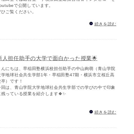
Youtubeで公開しています。
ぜひご覧ください。
続きを読む
新人担任助手の大学で面白かった授業🌟
こんにちは、早稲田塾横浜校担任助手の中山絢萌（青山学院
大学地球社会共生学部1年・早稲田塾47期・横浜市立桜丘高
校卒）です！
今回は、青山学院大学地球社会共生学部での学びの中で印象
に残っている授業を紹介します🍀✨
続きを読む