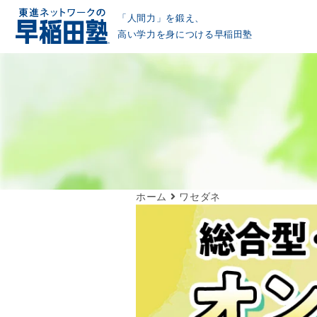
「人間力」を鍛え、
高い学力を身につける早稲田塾
ホーム
ワセダネ