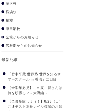
藤沢校
横浜校
柏校
津田沼校
全校からのお知らせ
広報部からのお知らせ
最新記事
「竹中平蔵 世界塾 世界を知るサ
マースクール in 香港」二日目
【全学年必見】この夏、皆さんは
何を頑張る？～大野編～
【全員受験しよう！】8/23（日）
共通テスト本番レベル模試のお知