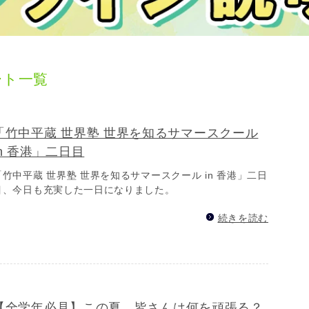
ート一覧
「竹中平蔵 世界塾 世界を知るサマースクール
in 香港」二日目
「竹中平蔵 世界塾 世界を知るサマースクール in 香港」二日
目、今日も充実した一日になりました。
続きを読む
【全学年必見】この夏、皆さんは何を頑張る？