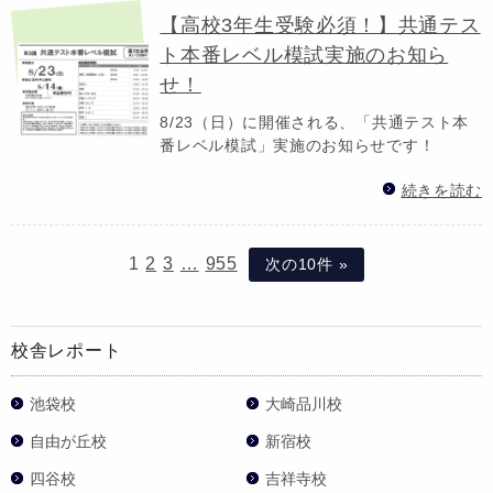
【高校3年生受験必須！】共通テス
ト本番レベル模試実施のお知ら
せ！
8/23（日）に開催される、「共通テスト本
番レベル模試」実施のお知らせです！
続きを読む
1
2
3
…
955
次の10件 »
校舎レポート
池袋校
大崎品川校
自由が丘校
新宿校
四谷校
吉祥寺校