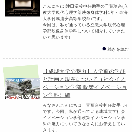
こんにちは!津田沼校担任助手の千葉玲奈(立
教大学現代心理学部映像身体学科1年・東海
大学付属浦安高等学校卒)です。
今回は、私が通っている立教大学現代心理
学部映像身体学科について紹介していきた
いと思います!
続きを読む
【成城大学の魅力】入学前の学び
と計画と現在について（社会イノ
ベーション学部 政策イノベーショ
ン学科）編
みなさんこんにちは！青葉台校担任助手T.R
です。今回、私が通っている成城大学社会
イノベーション学部政策イノベーション学
科の魅力についてみなさんにお伝えしてい
きます。