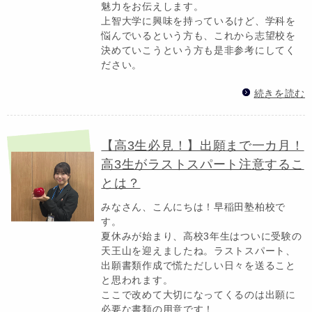
魅力をお伝えします。
上智大学に興味を持っているけど、学科を
悩んでいるという方も、これから志望校を
決めていこうという方も是非参考にしてく
ださい。
続きを読む
【高3生必見！】出願まで一カ月！
高3生がラストスパート注意するこ
とは？
みなさん、こんにちは！早稲田塾柏校で
す。
夏休みが始まり、高校3年生はついに受験の
天王山を迎えましたね。ラストスパート、
出願書類作成で慌ただしい日々を送ること
と思われます。
ここで改めて大切になってくるのは出願に
必要な書類の用意です！