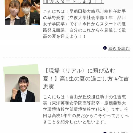
面談スタートします！！
こんにちは！早稲田塾大崎品川校担任助手
の草野愛梨（立教大学社会学部１年、品川
女子学院卒）です！今日からスタートの進
路発見面談、自分のこれからを見通して最
高の夏を迎えよう！！
続きを読む
【現場〈リアル〉に飛び込む
夏！】高1生の夏の過ごし方 #住吉
恵実
こんにちは！自由が丘校担任助手の住吉恵
実（東洋英和女学院高等部卒・慶應義塾大
学環境情報学部環境情報学科1年）です。今
回は高校1年生の夏だからこそやっておくべ
きことを紹介したいと思います。