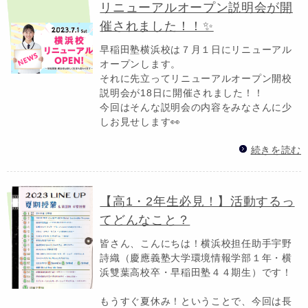
リニューアルオープン説明会が開
催されました！！✨
早稲田塾横浜校は７月１日にリニューアル
オープンします。
それに先立ってリニューアルオープン開校
説明会が18日に開催されました！！
今回はそんな説明会の内容をみなさんに少
しお見せします👀
続きを読む
【高1・2年生必見！】活動するっ
てどんなこと？
皆さん、こんにちは！横浜校担任助手宇野
詩織（慶應義塾大学環境情報学部１年・横
浜雙葉高校卒・早稲田塾４４期生）です！
もうすぐ夏休み！ということで、今回は長