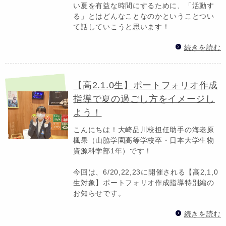
い夏を有益な時間にするために、「活動す
る」とはどんなことなのかということつい
て話していこうと思います！
続きを読む
【高2.1.0生】ポートフォリオ作成
指導で夏の過ごし方をイメージし
よう！
こんにちは！大崎品川校担任助手の海老原
楓果（山脇学園高等学校卒・日本大学生物
資源科学部1年）です！
今回は、6/20,22,23に開催される【高2,1,0
生対象】ポートフォリオ作成指導特別編の
お知らせです。
続きを読む