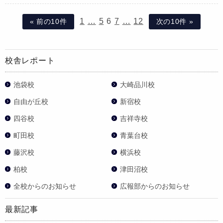
1
…
5
6
7
…
12
« 前の10件
次の10件 »
校舎レポート
池袋校
大崎品川校
自由が丘校
新宿校
四谷校
吉祥寺校
町田校
青葉台校
藤沢校
横浜校
柏校
津田沼校
全校からのお知らせ
広報部からのお知らせ
最新記事