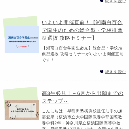
続きを読む
いよいよ開催直前！【湘南白百合
学園生のための総合型・学校推薦
型選抜 攻略セミナー】
【湘南白百合学園生必見】総合型・学校推
薦型選抜 攻略セミナーがいよいよ開催直前
です！
続きを読む
高3生必見！～6月から出願までの
ステップ～
こんにちは！早稲田塾横浜校担任助手の加
藤愛果（横浜市立大学国際教養学部国際教
養学科2年・神奈川県立横浜国際高等学校
卒・早稲田塾43期生）です。今回は６月か