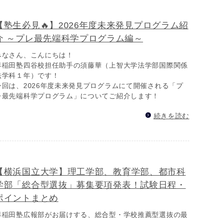
【塾生必見🔥】2026年度未来発見プログラム紹
介 ～プレ最先端科学プログラム編～
みなさん、こんにちは！
早稲田塾四谷校担任助手の須藤華（上智大学法学部国際関係
法学科１年）です！
今回は、2026年度未来発見プログラムにて開催される「プ
レ最先端科学プログラム」についてご紹介します！
続きを読む
【横浜国立大学】理工学部、教育学部、都市科
学部「総合型選抜」募集要項発表！試験日程・
ポイントまとめ
早稲田塾広報部がお届けする、総合型・学校推薦型選抜の最