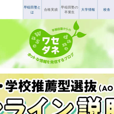
早稲田塾と
早稲田塾の
合格実績
大学情報
校舎
は
卒業生