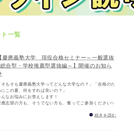
ート一覧
【慶應義塾大学 現役合格セミナー～一般選抜
×総合型・学校推薦型選抜編～】開催のお知ら
せ
「そもそも慶應義塾大学ってどんな大学なの？」「合格のた
めにこの夏、何をすれば良いの？」
そんなお悩みにお答えします！
慶應志望の方も、そうでない方も、奮ってご参加ください✨
続きを読む