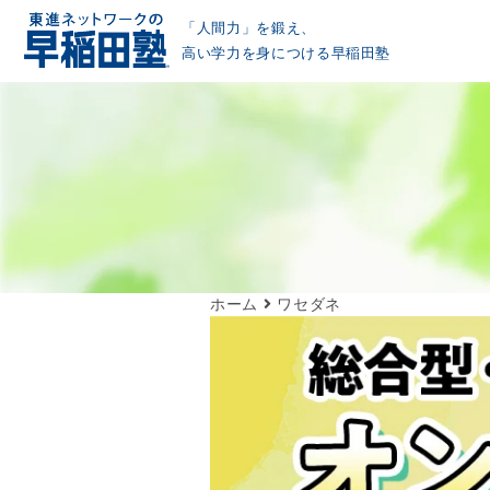
「人間力」を鍛え、
高い学力を身につける早稲田塾
ホーム
ワセダネ