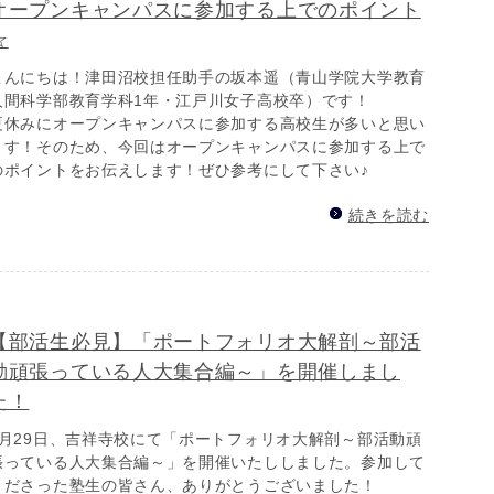
オープンキャンパスに参加する上でのポイント
☆
こんにちは！津田沼校担任助手の坂本遥（青山学院大学教育
人間科学部教育学科1年・江戸川女子高校卒）です！
夏休みにオープンキャンパスに参加する高校生が多いと思い
ます！そのため、今回はオープンキャンパスに参加する上で
のポイントをお伝えします！ぜひ参考にして下さい♪
続きを読む
【部活生必見】「ポートフォリオ大解剖～部活
動頑張っている人大集合編～」を開催しまし
た！
7月29日、吉祥寺校にて「ポートフォリオ大解剖～部活動頑
張っている人大集合編～」を開催いたししました。参加して
くださった塾生の皆さん、ありがとうございました！