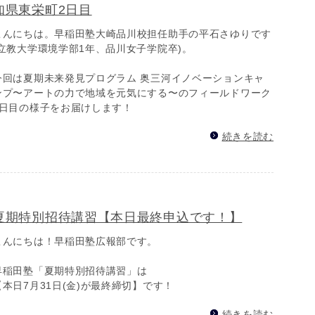
知県東栄町2日目
こんにちは。早稲田塾大崎品川校担任助手の平石さゆりです
(立教大学環境学部1年、品川女子学院卒)。
今回は夏期未来発見プログラム 奥三河イノベーションキャ
ンプ〜アートの力で地域を元気にする〜のフィールドワーク
2日目の様子をお届けします！
続きを読む
夏期特別招待講習【本日最終申込です！】
こんにちは！早稲田塾広報部です。
早稲田塾「夏期特別招待講習」は
【本日7月31日(金)が最終締切】です！
続きを読む