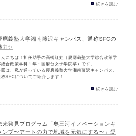
続きを読む
慶應義塾大学湘南藤沢キャンパス、通称SFCの
魅力✨
こんにちは！担任助手の髙橋紅娃（慶應義塾大学総合政策学
部総合政策学科１年・国府台女子学院卒）です。
今回は、私が通っている慶應義塾大学湘南藤沢キャンパス、
通称SFCについてご紹介します！
続きを読む
未来発見プログラム「奥三河イノベーションキ
ャンプ〜アートの力で地域を元気にする〜」愛