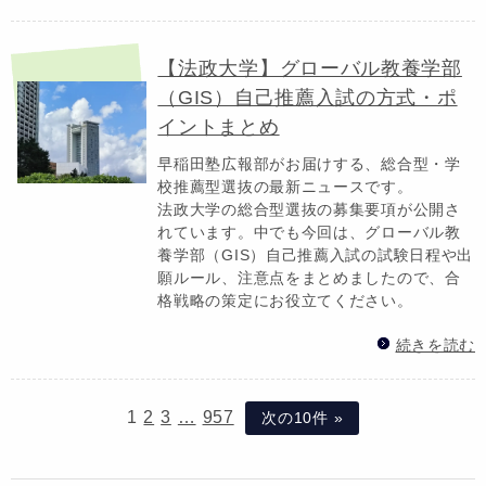
【法政大学】グローバル教養学部
（GIS）自己推薦入試の方式・ポ
イントまとめ
早稲田塾広報部がお届けする、総合型・学
校推薦型選抜の最新ニュースです。
法政大学の総合型選抜の募集要項が公開さ
れています。中でも今回は、グローバル教
養学部（GIS）自己推薦入試の試験日程や出
願ルール、注意点をまとめましたので、合
格戦略の策定にお役立てください。
続きを読む
1
2
3
…
957
次の10件 »