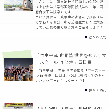
こんにちは！津田沼校担任助手の久保心愛
（上智大学法学部国際関係法学科一年・国
府台女子学院卒）です。
ついに夏休み、受験生の皆さんは頑張り時
ですね！今回は、私が受験生のときに意識
していた夏の乗り越え方をご紹介します！
続きを読む
「竹中平蔵 世界塾 世界を知るサマ
ースクール in 香港」四日目
「竹中平蔵 世界塾 世界を知るサマースクー
ル in 香港」四日目、今日は香港大学のキャ
ンパスツアーからスタートです。
続きを読む
【高1,2年生大集合】町田校担任助