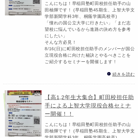
こんにちは！早稲田塾町田校担任助手の山
田柚輝です！ (早稲田塾45期生、上智大学文
学部新聞学科3年、桐蔭学園高校卒)
「憧れの国公立大学に行きたい」「まだ志
望校に悩んでいるから進路の決め方を参考
にしたい」
そんな方必見！
8/16(日)に町田校担任助手のメンバーが国公
立現役合格に向けた秘訣とやるべきことを
ご紹介するセミナーを開催します！
続きを読む
【高1,2年生大集合】町田校担任助
手による上智大学現役合格セミナ
ー開催！！
こんにちは！早稲田塾町田校担任助手の山
田柚輝です！ (早稲田塾45期生、上智大学文
学部新聞学科3年、桐蔭学園高校卒)