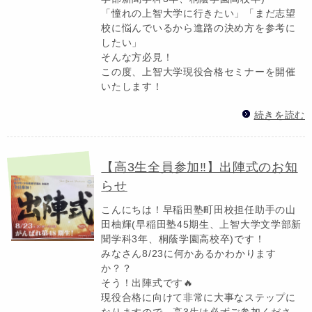
「憧れの上智大学に行きたい」「まだ志望
校に悩んでいるから進路の決め方を参考に
したい」
そんな方必見！
この度、上智大学現役合格セミナーを開催
いたします！
続きを読む
【高3生全員参加‼】出陣式のお知
らせ
こんにちは！早稲田塾町田校担任助手の山
田柚輝(早稲田塾45期生、上智大学文学部新
聞学科3年、桐蔭学園高校卒)です！
みなさん8/23に何かあるかわかります
か？？
そう！出陣式です🔥
現役合格に向けて非常に大事なステップに
なりますので、高3生は必ずご参加くださ