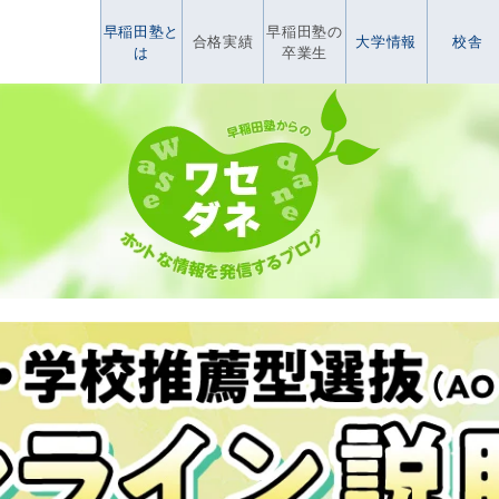
早稲田塾と
早稲田塾の
合格実績
大学情報
校舎
は
卒業生