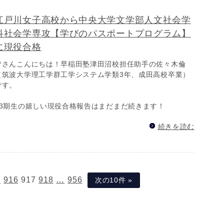
江戸川女子高校から中央大学文学部人文社会学
科社会学専攻【学びのパスポートプログラム】
に現役合格
皆さんこんにちは！早稲田塾津田沼校担任助手の佐々木倫
（筑波大学理工学群工学システム学類3年、成田高校卒業）
です。
43期生の嬉しい現役合格報告はまだまだ続きます！
続きを読む
…
916
917
918
…
956
次の10件 »