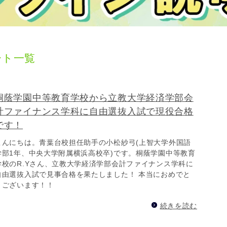
ート一覧
桐蔭学園中等教育学校から立教大学経済学部会
計ファイナンス学科に自由選抜入試で現役合格
です！
こんにちは。青葉台校担任助手の小松紗弓(上智大学外国語
学部1年、中央大学附属横浜高校卒)です。桐蔭学園中等教育
学校のR.Yさん、立教大学経済学部会計ファイナンス学科に
自由選抜入試で見事合格を果たしました！ 本当におめでと
うございます！！
続きを読む