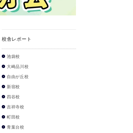
校舎レポート
池袋校
大崎品川校
自由が丘校
新宿校
四谷校
吉祥寺校
町田校
青葉台校