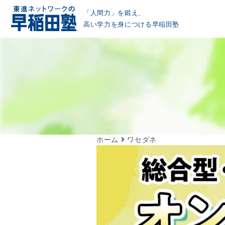
「人間力」を鍛え、
高い学力を身につける早稲田塾
ホーム
ワセダネ