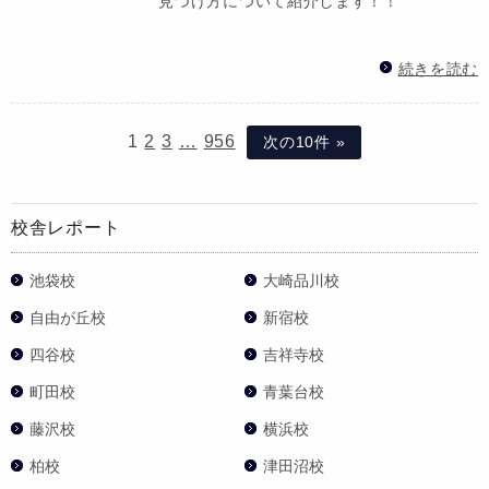
見つけ方について紹介します！！
続きを読む
1
2
3
…
956
次の10件 »
校舎レポート
池袋校
大崎品川校
自由が丘校
新宿校
四谷校
吉祥寺校
町田校
青葉台校
藤沢校
横浜校
柏校
津田沼校