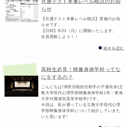
共通テスト本番レベル模試のお知
らせ
【共通テスト本番レベル模試】実施のお知
らせです。
【日時】8/23（日）に開催いたします。
全員受験しよう！！
続きを読む
高校生必見！映像身体学科ってな
にをするの？
こんにちは!津田沼校担任助手の千葉玲奈(立
教大学現代心理学部映像身体学科1年・東海
大学付属浦安高等学校卒)です。
今回は、私が通っている立教大学現代心理
学部映像身体学科について紹介していきた
いと思います!