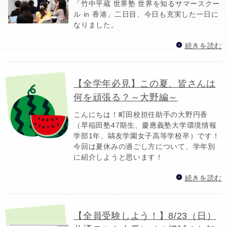
「竹中平蔵 世界塾 世界を知るサマースクー
ル in 香港」二日目、今日も充実した一日に
なりました。
続きを読む
【全学年必見】この夏、皆さんは
何を頑張る？～大野編～
こんにちは！町田校担任助手の大野円香
（早稲田塾47期生、慶應義塾大学環境情報
学部1年、鷗友学園女子高等学校卒）です！
今回は夏休みの過ごし方について、学年別
に紹介しようと思います！
続きを読む
【全員受験しよう！】8/23（日）