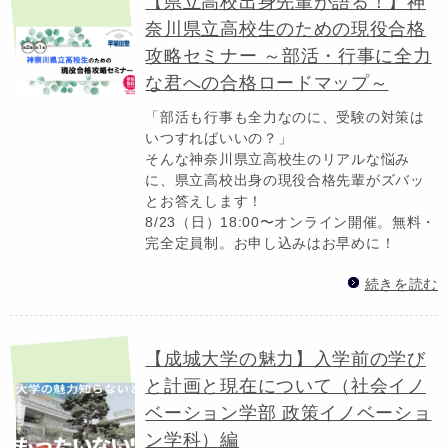
【県立高校出身先輩が語る！】神
奈川県立高校生のための現役合格
攻略セミナー ～部活・行事に全力
な君への合格ロードマップ～
「部活も行事も全力なのに、受験の対策は
いつすればいいの？」
そんな神奈川県立高校生のリアルな悩み
に、県立高校出身の現役合格先輩がズバッ
とお答えします！
8/23（日）18:00〜オンライン開催。無料・
完全定員制。お申し込みはお早めに！
続きを読む
【成城大学の魅力】入学前の学び
と計画と現在について（社会イノ
ベーション学部 政策イノベーショ
ン学科）編