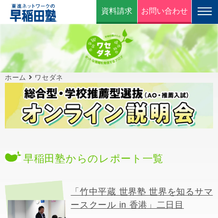
資料請求
お問い合わせ
ホーム
ワセダネ
早稲田塾からのレポート一覧
「竹中平蔵 世界塾 世界を知るサマ
ースクール in 香港」二日目