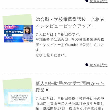
続きを読む
総合型・学校推薦型選抜 合格者
インタビューピックアップ！
こんにちは！早稲田塾です。
早稲田塾では総合型・学校推薦型選抜合格
者インタビューをYoutubeで公開していま
す。
ぜひご覧ください。
続きを読む
新人担任助手の大学で面白かった
授業🌟
こんにちは、早稲田塾横浜校担任助手の中
山絢萌（青山学院大学地球社会共生学部1
年・早稲田塾47期・横浜市立桜丘高校卒）