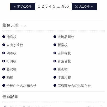
1
2
3
4
5
…
956
« 前の10件
次の10件 »
校舎レポート
池袋校
大崎品川校
自由が丘校
新宿校
四谷校
吉祥寺校
町田校
青葉台校
藤沢校
横浜校
柏校
津田沼校
全校からのお知らせ
広報部からのお知らせ
最新記事