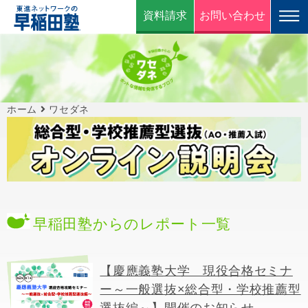
資料請求
お問い合わせ
ホーム
ワセダネ
早稲田塾からのレポート一覧
【慶應義塾大学 現役合格セミナ
ー～一般選抜×総合型・学校推薦型
選抜編～】開催のお知らせ