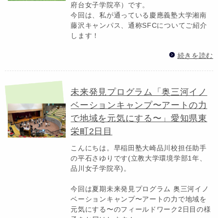
府台女子学院卒）です。
今回は、私が通っている慶應義塾大学湘南
藤沢キャンパス、通称SFCについてご紹介
します！
続きを読む
未来発見プログラム「奥三河イノ
ベーションキャンプ〜アートの力
で地域を元気にする〜」愛知県東
栄町2日目
こんにちは。早稲田塾大崎品川校担任助手
の平石さゆりです(立教大学環境学部1年、
品川女子学院卒)。
今回は夏期未来発見プログラム 奥三河イノ
ベーションキャンプ〜アートの力で地域を
元気にする〜のフィールドワーク2日目の様