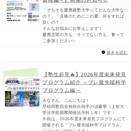
「そもそも慶應義塾大学ってどんな大学な
の？」「合格のためにこの夏、何をすれば
良いの？」
そんなお悩みにお答えします！
慶應志望の方も、そうでない方も、奮って
ご参加ください✨
続きを読む
【塾生必見🔥】2026年度未来発見
プログラム紹介 ～プレ最先端科学
プログラム編～
みなさん、こんにちは！
早稲田塾四谷校担任助手の須藤華（上智大
学法学部国際関係法学科１年）です！
今回は、2026年度未来発見プログラムにて
開催される「プレ最先端科学プログラム」
についてご紹介します！