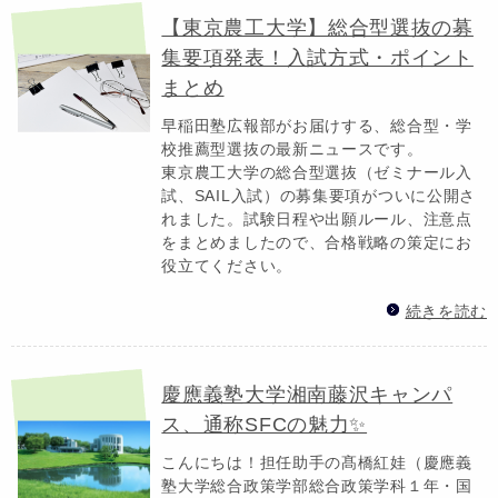
【東京農工大学】総合型選抜の募
集要項発表！入試方式・ポイント
まとめ
早稲田塾広報部がお届けする、総合型・学
校推薦型選抜の最新ニュースです。
東京農工大学の総合型選抜（ゼミナール入
試、SAIL入試）の募集要項がついに公開さ
れました。試験日程や出願ルール、注意点
をまとめましたので、合格戦略の策定にお
役立てください。
続きを読む
慶應義塾大学湘南藤沢キャンパ
ス、通称SFCの魅力✨
こんにちは！担任助手の髙橋紅娃（慶應義
塾大学総合政策学部総合政策学科１年・国