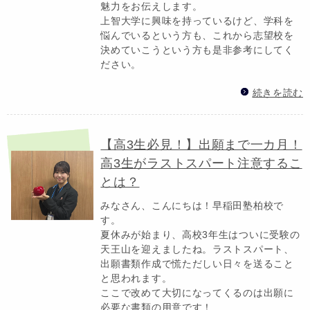
魅力をお伝えします。
上智大学に興味を持っているけど、学科を
悩んでいるという方も、これから志望校を
決めていこうという方も是非参考にしてく
ださい。
続きを読む
【高3生必見！】出願まで一カ月！
高3生がラストスパート注意するこ
とは？
みなさん、こんにちは！早稲田塾柏校で
す。
夏休みが始まり、高校3年生はついに受験の
天王山を迎えましたね。ラストスパート、
出願書類作成で慌ただしい日々を送ること
と思われます。
ここで改めて大切になってくるのは出願に
必要な書類の用意です！