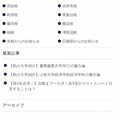
四谷校
吉祥寺校
町田校
青葉台校
藤沢校
横浜校
柏校
津田沼校
全校からのお知らせ
広報部からのお知らせ
最新記事
【私の大学紹介】慶應義塾大学SFCの魅力編
【私の大学紹介】上智大学経済学部経済学科の魅力編
【高3生必見！】出願まで一カ月！高3生がラストスパート注
意することは？
アーカイブ