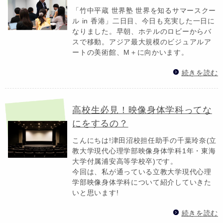
「竹中平蔵 世界塾 世界を知るサマースクー
ル in 香港」二日目、今日も充実した一日に
なりました。早朝、ホテルのロビーからバ
スで移動。アジア最大規模のビジュアルア
ートの美術館、M＋に向かいます。
続きを読む
高校生必見！映像身体学科ってな
にをするの？
こんにちは!津田沼校担任助手の千葉玲奈(立
教大学現代心理学部映像身体学科1年・東海
大学付属浦安高等学校卒)です。
今回は、私が通っている立教大学現代心理
学部映像身体学科について紹介していきた
いと思います!
続きを読む