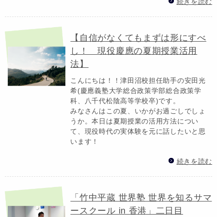
続きを読む
【自信がなくてもまずは形にすべ
し！ 現役慶應の夏期授業活用
法】
こんにちは！！津田沼校担任助手の安田光
希(慶應義塾大学総合政策学部総合政策学
科、八千代松陰高等学校卒)です。
みなさんはこの夏、いかがお過ごしでしょ
うか。本日は夏期授業の活用方法につい
て、現役時代の実体験を元に話したいと思
います！
続きを読む
「竹中平蔵 世界塾 世界を知るサマ
ースクール in 香港」二日目