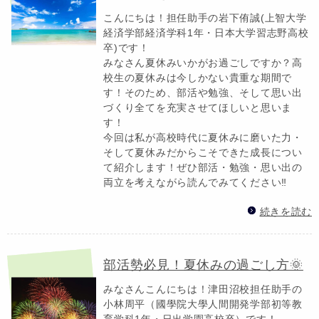
こんにちは！担任助手の岩下侑誠(上智大学
経済学部経済学科1年・日本大学習志野高校
卒)です！
みなさん夏休みいかがお過ごしですか？高
校生の夏休みは今しかない貴重な期間で
す！そのため、部活や勉強、そして思い出
づくり全てを充実させてほしいと思いま
す！
今回は私が高校時代に夏休みに磨いた力・
そして夏休みだからこそできた成長につい
て紹介します！ぜひ部活・勉強・思い出の
両立を考えながら読んでみてください‼️
続きを読む
部活勢必見！夏休みの過ごし方🌞
みなさんこんにちは！津田沼校担任助手の
小林周平（國學院大學人間開発学部初等教
育学科1年・日出学園高校卒）です！