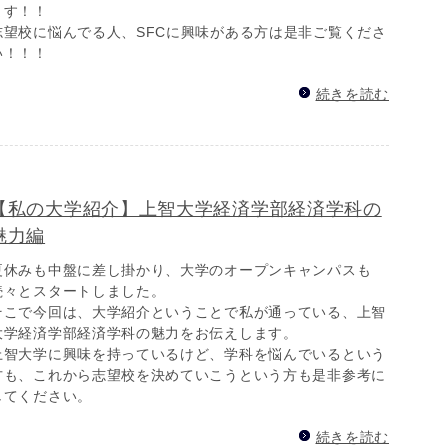
ます！！
志望校に悩んでる人、SFCに興味がある方は是非ご覧くださ
い！！！
続きを読む
【私の大学紹介】上智大学経済学部経済学科の
魅力編
夏休みも中盤に差し掛かり、大学のオープンキャンパスも
続々とスタートしました。
そこで今回は、大学紹介ということで私が通っている、上智
大学経済学部経済学科の魅力をお伝えします。
上智大学に興味を持っているけど、学科を悩んでいるという
方も、これから志望校を決めていこうという方も是非参考に
してください。
続きを読む