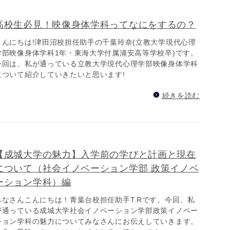
高校生必見！映像身体学科ってなにをするの？
こんにちは!津田沼校担任助手の千葉玲奈(立教大学現代心理
学部映像身体学科1年・東海大学付属浦安高等学校卒)です。
今回は、私が通っている立教大学現代心理学部映像身体学科
について紹介していきたいと思います!
続きを読む
【成城大学の魅力】入学前の学びと計画と現在
について（社会イノベーション学部 政策イノベ
ーション学科）編
みなさんこんにちは！青葉台校担任助手T.Rです。今回、私
が通っている成城大学社会イノベーション学部政策イノベー
ション学科の魅力についてみなさんにお伝えしていきます。