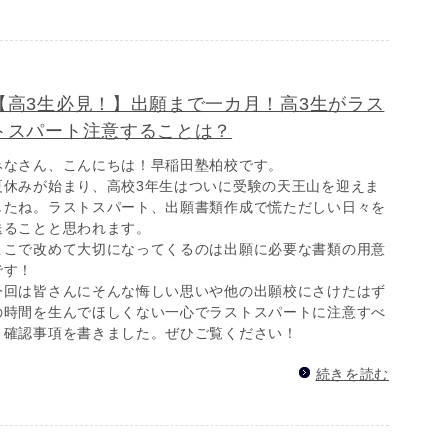
【高3生必見！】出願まで一カ月！高3生がラス
トスパート注意することは？
みなさん、こんにちは！早稲田塾柏校です。
夏休みが始まり、高校3年生はついに受験の天王山を迎えま
したね。ラストスパート、出願書類作成で慌ただしい日々を
送ることと思われます。
ここで改めて大切になってくるのは出願に必要な書類の用意
です！
今回は皆さんにそんな悔しい思いや他の出願校にさけたはず
の時間を生んでほしくない一心でラストスパートに注意すべ
き確認事項を書きました。ぜひご覧ください！
続きを読む