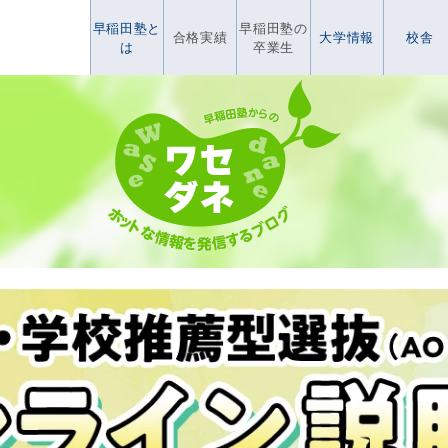
早稲田塾と
早稲田塾の
合格実績
大学情報
校舎
は
卒業生