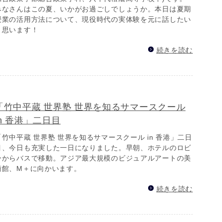
みなさんはこの夏、いかがお過ごしでしょうか。本日は夏期
授業の活用方法について、現役時代の実体験を元に話したい
と思います！
続きを読む
「竹中平蔵 世界塾 世界を知るサマースクール
in 香港」二日目
「竹中平蔵 世界塾 世界を知るサマースクール in 香港」二日
目、今日も充実した一日になりました。早朝、ホテルのロビ
ーからバスで移動。アジア最大規模のビジュアルアートの美
術館、M＋に向かいます。
続きを読む