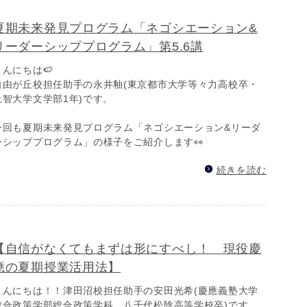
夏期未来発見プログラム「ネゴシエーション&
リーダーシッププログラム」第5.6講
こんにちは🍉
自由が丘校担任助手の永井釉(東京都市大学等々力高校卒・
上智大学文学部1年)です。
今回も夏期未来発見プログラム「ネゴシエーション&リーダ
ーシッププログラム」の様子をご紹介します👀
続きを読む
【自信がなくてもまずは形にすべし！ 現役慶
應の夏期授業活用法】
こんにちは！！津田沼校担任助手の安田光希(慶應義塾大学
総合政策学部総合政策学科、八千代松陰高等学校卒)です。