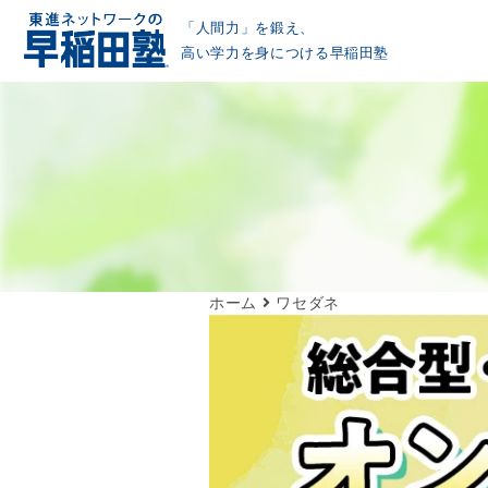
「人間力」を鍛え、
高い学力を身につける早稲田塾
ホーム
ワセダネ