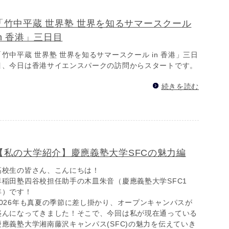
「竹中平蔵 世界塾 世界を知るサマースクール
in 香港」三日目
「竹中平蔵 世界塾 世界を知るサマースクール in 香港」三日
目、今日は香港サイエンスパークの訪問からスタートです。
続きを読む
【私の大学紹介】慶應義塾大学SFCの魅力編
高校生の皆さん、こんにちは！
早稲田塾四谷校担任助手の木皿朱音（慶應義塾大学SFC1
年）です！
2026年も真夏の季節に差し掛かり、オープンキャンパスが
盛んになってきました！そこで、今回は私が現在通っている
慶應義塾大学湘南藤沢キャンパス(SFC)の魅力を伝えていき