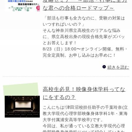
な君への合格ロードマップ～
「部活も行事も全力なのに、受験の対策は
いつすればいいの？」
そんな神奈川県立高校生のリアルな悩み
に、県立高校出身の現役合格先輩がズバッ
とお答えします！
8/23（日）18:00〜オンライン開催。無料・
完全定員制。お申し込みはお早めに！
続きを読む
高校生必見！映像身体学科ってな
にをするの？
こんにちは!津田沼校担任助手の千葉玲奈(立
教大学現代心理学部映像身体学科1年・東海
大学付属浦安高等学校卒)です。
今回は、私が通っている立教大学現代心理
学部映像身体学科について紹介していきた