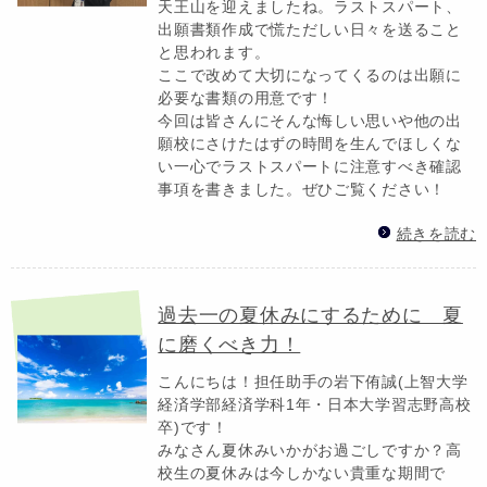
天王山を迎えましたね。ラストスパート、
出願書類作成で慌ただしい日々を送ること
と思われます。
ここで改めて大切になってくるのは出願に
必要な書類の用意です！
今回は皆さんにそんな悔しい思いや他の出
願校にさけたはずの時間を生んでほしくな
い一心でラストスパートに注意すべき確認
事項を書きました。ぜひご覧ください！
続きを読む
過去一の夏休みにするために 夏
に磨くべき力！
こんにちは！担任助手の岩下侑誠(上智大学
経済学部経済学科1年・日本大学習志野高校
卒)です！
みなさん夏休みいかがお過ごしですか？高
校生の夏休みは今しかない貴重な期間で