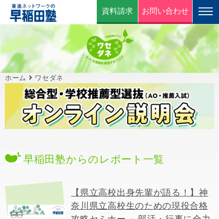
資料請求
お問い合わせ
ホーム
ワセダネ
早稲田塾からのレポート一覧
【県立高校出身先輩が語る！】神
奈川県立高校生のための現役合格
攻略セミナー ～部活・行事に全力