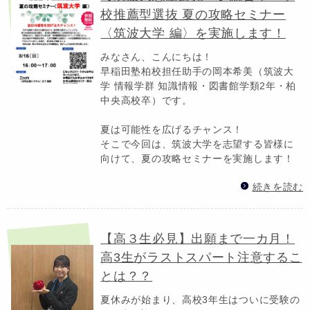
校推薦型選抜 夏の攻略セミナー
〈筑波大学 編〉を実施します！
みなさん、こんにちは！
早稲田塾柏校担任助手の岡本希美（筑波大
学 情報学群 知識情報・図書館学類2年・柏
中央高校卒）です。
夏は可能性を広げるチャンス！
そこで今回は、筑波大学を志望する皆様に
向けて、夏の攻略セミナーを実施します！
続きを読む
【高３生必見】出願まで一カ月！
高3生がラストスパート注意するこ
とは？？
夏休みが始まり、高校3年生はついに受験の