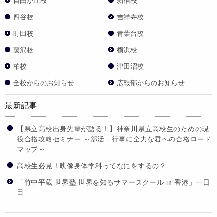
自由が丘校
新宿校
四谷校
吉祥寺校
町田校
青葉台校
藤沢校
横浜校
柏校
津田沼校
全校からのお知らせ
広報部からのお知らせ
最新記事
【県立高校出身先輩が語る！】神奈川県立高校生のための現
役合格攻略セミナー ～部活・行事に全力な君への合格ロード
マップ～
高校生必見！映像身体学科ってなにをするの？
「竹中平蔵 世界塾 世界を知るサマースクール in 香港」一日
目