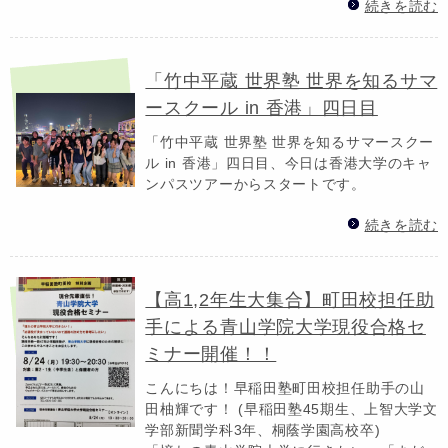
続きを読む
「竹中平蔵 世界塾 世界を知るサマ
ースクール in 香港」四日目
「竹中平蔵 世界塾 世界を知るサマースクー
ル in 香港」四日目、今日は香港大学のキャ
ンパスツアーからスタートです。
続きを読む
【高1,2年生大集合】町田校担任助
手による青山学院大学現役合格セ
ミナー開催！！
こんにちは！早稲田塾町田校担任助手の山
田柚輝です！ (早稲田塾45期生、上智大学文
学部新聞学科3年、桐蔭学園高校卒)