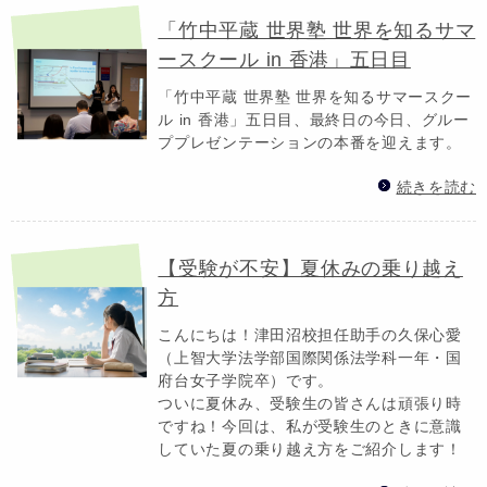
「竹中平蔵 世界塾 世界を知るサマ
ースクール in 香港」五日目
「竹中平蔵 世界塾 世界を知るサマースクー
ル in 香港」五日目、最終日の今日、グルー
ププレゼンテーションの本番を迎えます。
続きを読む
【受験が不安】夏休みの乗り越え
方
こんにちは！津田沼校担任助手の久保心愛
（上智大学法学部国際関係法学科一年・国
府台女子学院卒）です。
ついに夏休み、受験生の皆さんは頑張り時
ですね！今回は、私が受験生のときに意識
していた夏の乗り越え方をご紹介します！