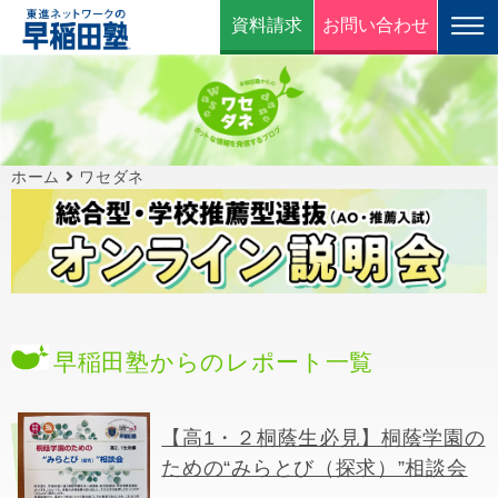
資料請求
お問い合わせ
ホーム
ワセダネ
早稲田塾からのレポート一覧
【高1・２桐蔭生必見】桐蔭学園の
ための“みらとび（探求）”相談会