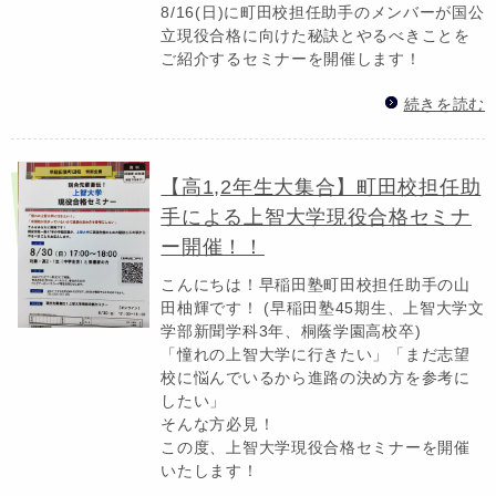
8/16(日)に町田校担任助手のメンバーが国公
立現役合格に向けた秘訣とやるべきことを
ご紹介するセミナーを開催します！
続きを読む
【高1,2年生大集合】町田校担任助
手による上智大学現役合格セミナ
ー開催！！
こんにちは！早稲田塾町田校担任助手の山
田柚輝です！ (早稲田塾45期生、上智大学文
学部新聞学科3年、桐蔭学園高校卒)
「憧れの上智大学に行きたい」「まだ志望
校に悩んでいるから進路の決め方を参考に
したい」
そんな方必見！
この度、上智大学現役合格セミナーを開催
いたします！