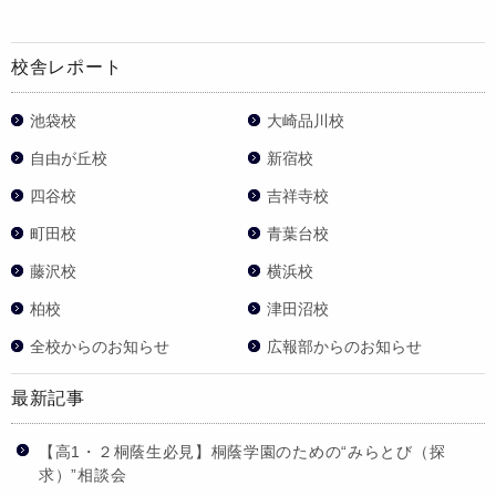
校舎レポート
池袋校
大崎品川校
自由が丘校
新宿校
四谷校
吉祥寺校
町田校
青葉台校
藤沢校
横浜校
柏校
津田沼校
全校からのお知らせ
広報部からのお知らせ
最新記事
【高1・２桐蔭生必見】桐蔭学園のための“みらとび（探
求）”相談会