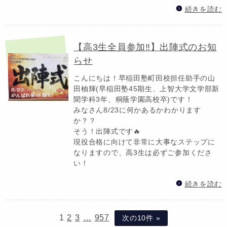
続きを読む
【高3生全員参加‼】出陣式のお知
らせ
こんにちは！早稲田塾町田校担任助手の山
田柚輝(早稲田塾45期生、上智大学文学部新
聞学科3年、桐蔭学園高校卒)です！
みなさん8/23に何かあるかわかります
か？？
そう！出陣式です🔥
現役合格に向けて非常に大事なステップに
なりますので、高3生は必ずご参加くださ
い！
続きを読む
1
2
3
…
957
次の10件 »