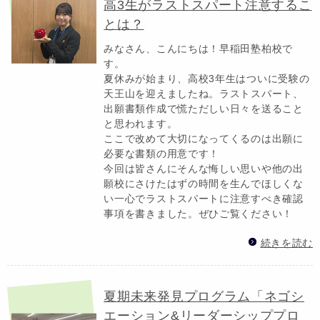
高3生がラストスパート注意するこ
とは？
みなさん、こんにちは！早稲田塾柏校で
す。
夏休みが始まり、高校3年生はついに受験の
天王山を迎えましたね。ラストスパート、
出願書類作成で慌ただしい日々を送ること
と思われます。
ここで改めて大切になってくるのは出願に
必要な書類の用意です！
今回は皆さんにそんな悔しい思いや他の出
願校にさけたはずの時間を生んでほしくな
い一心でラストスパートに注意すべき確認
事項を書きました。ぜひご覧ください！
続きを読む
夏期未来発見プログラム「ネゴシ
エーション&リーダーシッププロ