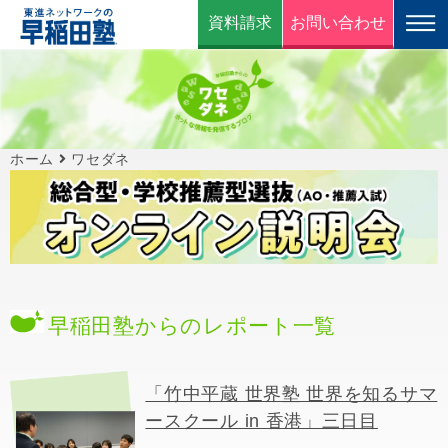
資料請求
お問い合わせ
ホーム
ワセダネ
早稲田塾からのレポート一覧
「竹中平蔵 世界塾 世界を知るサマ
ースクール in 香港」三日目