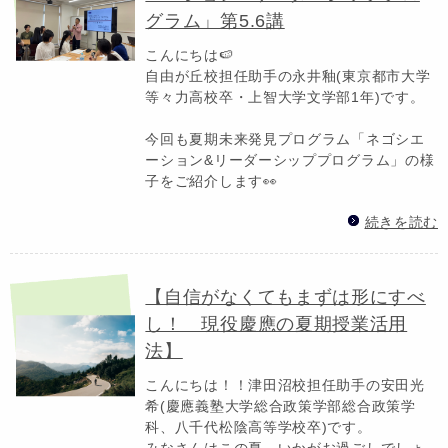
グラム」第5.6講
こんにちは🍉
自由が丘校担任助手の永井釉(東京都市大学
等々力高校卒・上智大学文学部1年)です。
今回も夏期未来発見プログラム「ネゴシエ
ーション&リーダーシッププログラム」の様
子をご紹介します👀
続きを読む
【自信がなくてもまずは形にすべ
し！ 現役慶應の夏期授業活用
法】
こんにちは！！津田沼校担任助手の安田光
希(慶應義塾大学総合政策学部総合政策学
科、八千代松陰高等学校卒)です。
みなさんはこの夏、いかがお過ごしでしょ