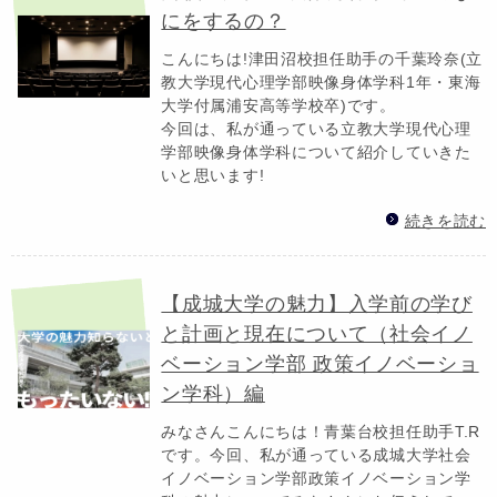
にをするの？
こんにちは!津田沼校担任助手の千葉玲奈(立
教大学現代心理学部映像身体学科1年・東海
大学付属浦安高等学校卒)です。
今回は、私が通っている立教大学現代心理
学部映像身体学科について紹介していきた
いと思います!
続きを読む
【成城大学の魅力】入学前の学び
と計画と現在について（社会イノ
ベーション学部 政策イノベーショ
ン学科）編
みなさんこんにちは！青葉台校担任助手T.R
です。今回、私が通っている成城大学社会
イノベーション学部政策イノベーション学