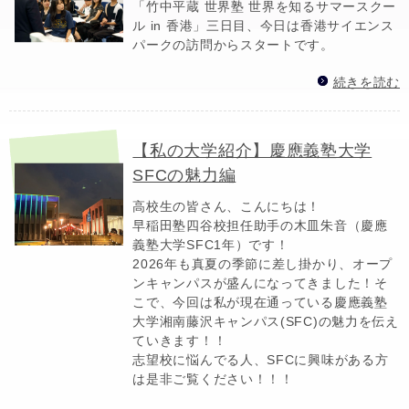
「竹中平蔵 世界塾 世界を知るサマースクー
ル in 香港」三日目、今日は香港サイエンス
パークの訪問からスタートです。
続きを読む
【私の大学紹介】慶應義塾大学
SFCの魅力編
高校生の皆さん、こんにちは！
早稲田塾四谷校担任助手の木皿朱音（慶應
義塾大学SFC1年）です！
2026年も真夏の季節に差し掛かり、オープ
ンキャンパスが盛んになってきました！そ
こで、今回は私が現在通っている慶應義塾
大学湘南藤沢キャンパス(SFC)の魅力を伝え
ていきます！！
志望校に悩んでる人、SFCに興味がある方
は是非ご覧ください！！！