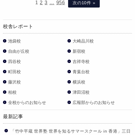
1
2
3
…
956
次の10件 »
校舎レポート
池袋校
大崎品川校
自由が丘校
新宿校
四谷校
吉祥寺校
町田校
青葉台校
藤沢校
横浜校
柏校
津田沼校
全校からのお知らせ
広報部からのお知らせ
最新記事
「竹中平蔵 世界塾 世界を知るサマースクール in 香港」三日