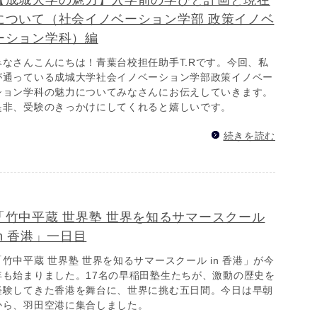
【成城大学の魅力】入学前の学びと計画と現在
について（社会イノベーション学部 政策イノベ
ーション学科）編
みなさんこんにちは！青葉台校担任助手T.Rです。今回、私
が通っている成城大学社会イノベーション学部政策イノベー
ション学科の魅力についてみなさんにお伝えしていきます。
是非、受験のきっかけにしてくれると嬉しいです。
続きを読む
「竹中平蔵 世界塾 世界を知るサマースクール
in 香港」一日目
「竹中平蔵 世界塾 世界を知るサマースクール in 香港」が今
年も始まりました。17名の早稲田塾生たちが、激動の歴史を
経験してきた香港を舞台に、世界に挑む五日間。今日は早朝
から、羽田空港に集合しました。