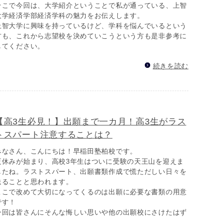
そこで今回は、大学紹介ということで私が通っている、上智
大学経済学部経済学科の魅力をお伝えします。
上智大学に興味を持っているけど、学科を悩んでいるという
方も、これから志望校を決めていこうという方も是非参考に
してください。
続きを読む
【高3生必見！】出願まで一カ月！高3生がラス
トスパート注意することは？
みなさん、こんにちは！早稲田塾柏校です。
夏休みが始まり、高校3年生はついに受験の天王山を迎えま
したね。ラストスパート、出願書類作成で慌ただしい日々を
送ることと思われます。
ここで改めて大切になってくるのは出願に必要な書類の用意
です！
今回は皆さんにそんな悔しい思いや他の出願校にさけたはず