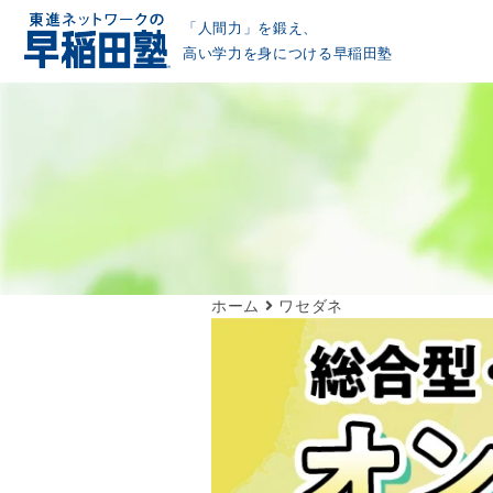
「人間力」を鍛え、
高い学力を身につける早稲田塾
ホーム
ワセダネ