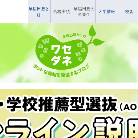
早稲田塾と
早稲田塾の
合格実績
大学情報
校舎
は
卒業生