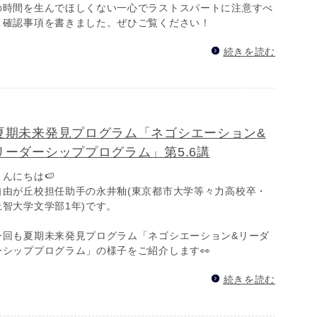
の時間を生んでほしくない一心でラストスパートに注意すべ
き確認事項を書きました。ぜひご覧ください！
続きを読む
夏期未来発見プログラム「ネゴシエーション&
リーダーシッププログラム」第5.6講
こんにちは🍉
自由が丘校担任助手の永井釉(東京都市大学等々力高校卒・
上智大学文学部1年)です。
今回も夏期未来発見プログラム「ネゴシエーション&リーダ
ーシッププログラム」の様子をご紹介します👀
続きを読む