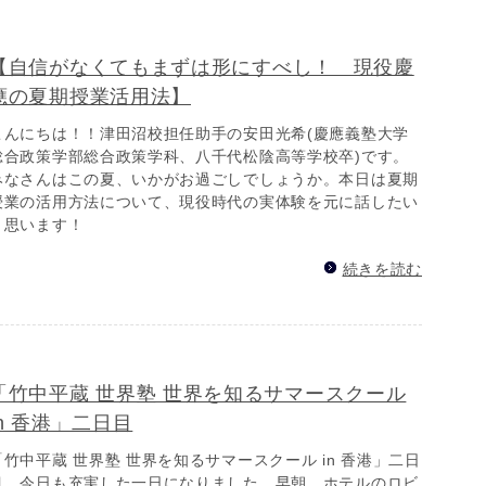
【自信がなくてもまずは形にすべし！ 現役慶
應の夏期授業活用法】
こんにちは！！津田沼校担任助手の安田光希(慶應義塾大学
総合政策学部総合政策学科、八千代松陰高等学校卒)です。
みなさんはこの夏、いかがお過ごしでしょうか。本日は夏期
授業の活用方法について、現役時代の実体験を元に話したい
と思います！
続きを読む
「竹中平蔵 世界塾 世界を知るサマースクール
in 香港」二日目
「竹中平蔵 世界塾 世界を知るサマースクール in 香港」二日
目、今日も充実した一日になりました。早朝、ホテルのロビ