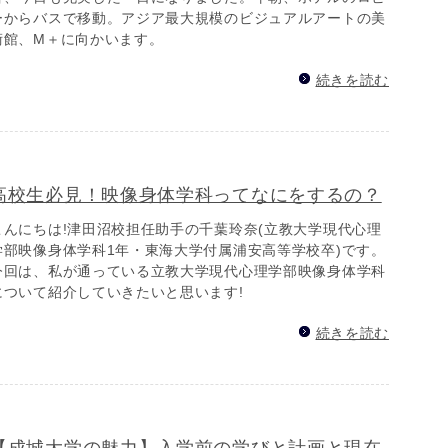
ーからバスで移動。アジア最大規模のビジュアルアートの美
術館、M＋に向かいます。
続きを読む
高校生必見！映像身体学科ってなにをするの？
こんにちは!津田沼校担任助手の千葉玲奈(立教大学現代心理
学部映像身体学科1年・東海大学付属浦安高等学校卒)です。
今回は、私が通っている立教大学現代心理学部映像身体学科
について紹介していきたいと思います!
続きを読む