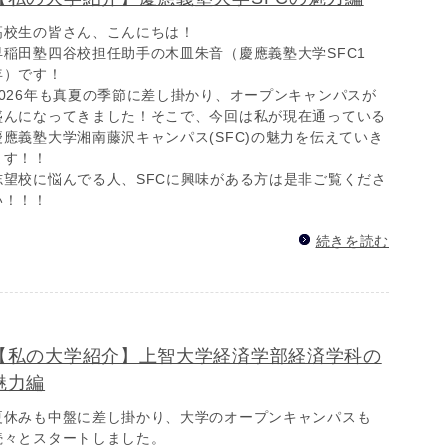
高校生の皆さん、こんにちは！
早稲田塾四谷校担任助手の木皿朱音（慶應義塾大学SFC1
年）です！
2026年も真夏の季節に差し掛かり、オープンキャンパスが
盛んになってきました！そこで、今回は私が現在通っている
慶應義塾大学湘南藤沢キャンパス(SFC)の魅力を伝えていき
ます！！
志望校に悩んでる人、SFCに興味がある方は是非ご覧くださ
い！！！
続きを読む
【私の大学紹介】上智大学経済学部経済学科の
魅力編
夏休みも中盤に差し掛かり、大学のオープンキャンパスも
続々とスタートしました。