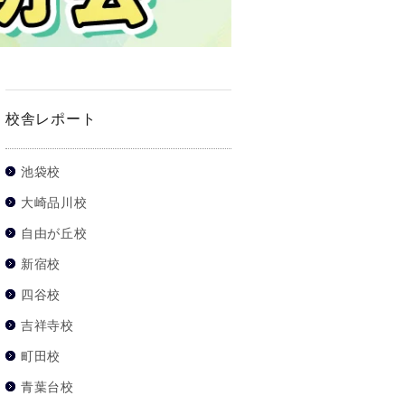
校舎レポート
池袋校
大崎品川校
自由が丘校
新宿校
四谷校
吉祥寺校
町田校
青葉台校