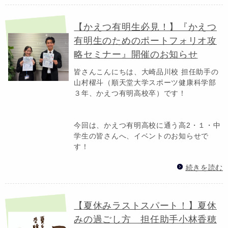
【かえつ有明生必見！】『かえつ
有明生のためのポートフォリオ攻
略セミナー』開催のお知らせ
皆さんこんにちは、大崎品川校 担任助手の
山村櫂斗（順天堂大学スポーツ健康科学部
３年、かえつ有明高校卒）です！
今回は、かえつ有明高校に通う高2・１・中
学生の皆さんへ、イベントのお知らせで
す！
続きを読む
【夏休みラストスパート！】夏休
みの過ごし方 担任助手小林香穂