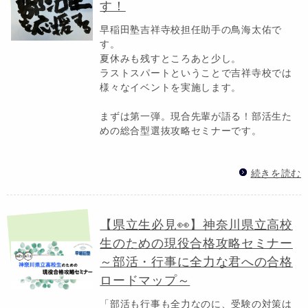
す！
早稲田塾吉祥寺校担任助手の鳥海太佑で
す。
夏休みも残すところあと少し。
ラストスパートということで吉祥寺校では
様々なイベントを実施します。
まずは第一弾。現合先輩が語る！部活生た
めの総合型選抜攻略セミナーです。
続きを読む
【県立生必見👀】神奈川県立高校
生のための現役合格攻略セミナー
～部活・行事に全力な君への合格
ロードマップ～
「部活も行事も全力なのに、受験の対策は