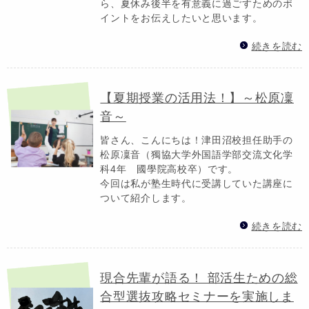
ら、夏休み後半を有意義に過ごすためのポ
イントをお伝えしたいと思います。
続きを読む
【夏期授業の活用法！】～松原凜
音～
皆さん、こんにちは！津田沼校担任助手の
松原凜音（獨協大学外国語学部交流文化学
科4年 國學院高校卒）です。
今回は私が塾生時代に受講していた講座に
ついて紹介します。
続きを読む
現合先輩が語る！ 部活生ための総
合型選抜攻略セミナーを実施しま