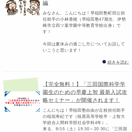
編
みなさん、こんにちは！早稲田塾町田公担
任助手の小林香穂（早稲田塾47期生、伊勢
崎市立四ツ葉学園中等教育学校出身）で
す！
今回は夏休みの過ごし方についてお話して
いこうと思います！
続きを読む
【完全無料！】「三田国際科学学
園生のための早慶上智 最新入試攻
略セミナー」が開催されます！
こんにちは！早稲田塾自由が丘校担任助手
の稲垣寿紀です（暁星高等学校卒・上智大
学総合人間科学部社会学科4年）。
来る、8/15（土）19:30～20:30に「三田国