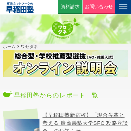
資料請求
お問い合わせ
ホーム
ワセダネ
早稲田塾からのレポート一覧
【早稲田塾新宿校】「現合先輩と
考える 慶應義塾大学SFC 攻略座談
会」のお知らせ