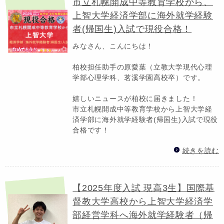
市立札幌開成中等教育学校から、
上智大学経済学部に海外就学経験
者(帰国生)入試で現役合格！
みなさん、こんにちは！
柏校担任助手の原愛葉（立教大学現代心理
学部心理学科、茗溪学園高校卒）です。
嬉しいニュースが柏校に届きました！
市立札幌開成中等教育学校から上智大学経
済学部に海外就学経験者(帰国生)入試で現役
合格です！
続きを読む
【2025年度入試 現高3生】国際基
督教大学高校から上智大学経済学
部経営学科へ海外就学経験者（帰