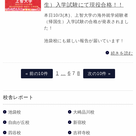
生）入学試験にて現役合格！！
本日10/3(木)、上智大学の海外就学経験者
（帰国生）入学試験の合格が発表されまし
た！
池袋校にも嬉しい報告が届いています！
続きを読む
1
…
6
7
8
« 前の10件
次の10件 »
校舎レポート
池袋校
大崎品川校
自由が丘校
新宿校
四谷校
吉祥寺校