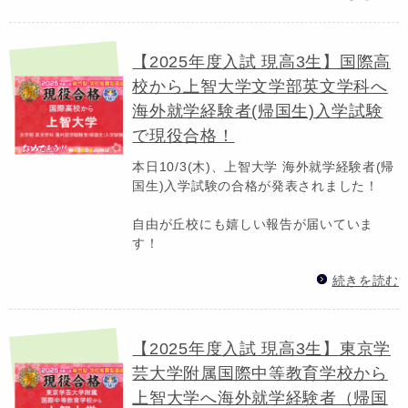
【2025年度入試 現高3生】国際高
校から上智大学文学部英文学科へ
海外就学経験者(帰国生)入学試験
で現役合格！
本日10/3(木)、上智大学 海外就学経験者(帰
国生)入学試験の合格が発表されました！
自由が丘校にも嬉しい報告が届いていま
す！
続きを読む
【2025年度入試 現高3生】東京学
芸大学附属国際中等教育学校から
上智大学へ海外就学経験者（帰国