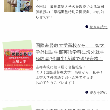
今回は、慶應義塾大学名誉教授である冨田
勝教授の「早稲田塾特別公開授業」のお知
らせです！
続きを読む
国際基督教大学高校から、上智大
学外国語学部英語学科に海外就学
経験者(帰国生)入試で現役合格！
吉祥寺校に続々届く合格報告！
ICU（国際基督教大学）高校から、見事！
上智大学外国語学部へ合格です☆彡
おめでとうございます！
続きを読む