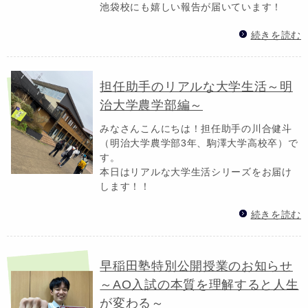
池袋校にも嬉しい報告が届いています！
続きを読む
担任助手のリアルな大学生活～明
治大学農学部編～
みなさんこんにちは！担任助手の川合健斗
（明治大学農学部3年、駒澤大学高校卒）で
す。
本日はリアルな大学生活シリーズをお届け
します！！
続きを読む
早稲田塾特別公開授業のお知らせ
～AO入試の本質を理解すると人生
が変わる～