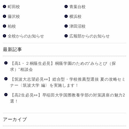
町田校
青葉台校
藤沢校
横浜校
柏校
津田沼校
全校からのお知らせ
広報部からのお知らせ
最新記事
【高1・２桐蔭生必見】桐蔭学園のための“みらとび（探
求）”相談会
【筑波大志望必見👀】総合型・学校推薦型選抜 夏の攻略セミ
ナー〈筑波大学 編〉を実施します！
【高2生必見👀】早稲田大学国際教養学部の対策講座の魅力2
選！
アーカイブ