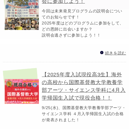
会に参加しよう！
今回は未来発見プログラムの説明会につい
てのお知らせです！
2025年度はどのプログラムに参加をして、
どの恩師に出会いますか？
説明会逃さずに参加しよう！！
続きを読む
【2025年度入試現役高3生】海外
の高校から国際基督教大学教養学
部アーツ・サイエンス学科に4月入
学帰国生入試で現役合格！！
9/25(水)、国際基督教大学教養学部アーツ・
サイエンス学科 ４月入学帰国生入試の合格
が発表されました！