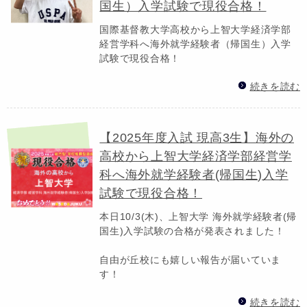
国生）入学試験で現役合格！
国際基督教大学高校から上智大学経済学部
経営学科へ海外就学経験者（帰国生）入学
試験で現役合格！
続きを読む
【2025年度入試 現高3生】海外の
高校から上智大学経済学部経営学
科へ海外就学経験者(帰国生)入学
試験で現役合格！
本日10/3(木)、上智大学 海外就学経験者(帰
国生)入学試験の合格が発表されました！
自由が丘校にも嬉しい報告が届いていま
す！
続きを読む