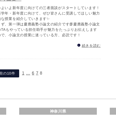
いよいよ新年度に向けての三者面談がスタートしています！
新学年・新年度に向けて、ぜひ皆さんに受講してほしい魅力
的な授業を紹介していきます✨
まず、第一弾は慶應義塾小論文の紹介です📗慶應義塾小論文
のTAもやっている担任助手が魅力をたっぷりお伝えします
ので、小論文の授業に迷っている方、必読です！
続きを読む
1
…
6
7
8
 前の10件
神奈川県