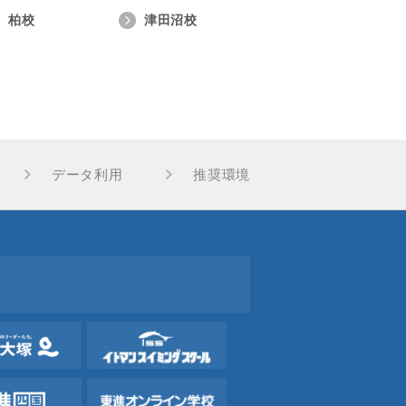
柏校
津田沼校
データ利用
推奨環境