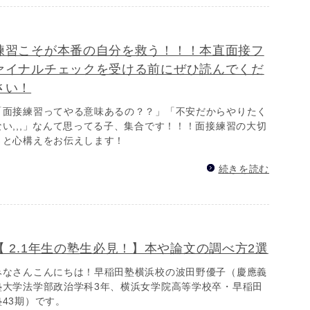
練習こそが本番の自分を救う！！！本直面接フ
ァイナルチェックを受ける前にぜひ読んでくだ
さい！
「面接練習ってやる意味あるの？？」「不安だからやりたく
ない,,,」なんて思ってる子、集合です！！！面接練習の大切
さと心構えをお伝えします！
続きを読む
【 2.1年生の塾生必見！】本や論文の調べ方2選
みなさんこんにちは！早稲田塾横浜校の波田野優子（慶應義
塾大学法学部政治学科3年、横浜女学院高等学校卒・早稲田
塾43期）です。