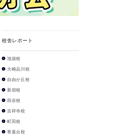
校舎レポート
池袋校
大崎品川校
自由が丘校
新宿校
四谷校
吉祥寺校
町田校
青葉台校