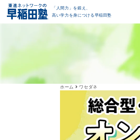
「人間力」を鍛え、
高い学力を身につける早稲田塾
ホーム
ワセダネ