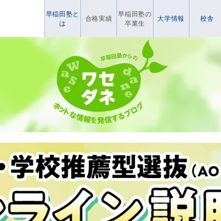
早稲田塾と
早稲田塾の
合格実績
大学情報
校舎
は
卒業生