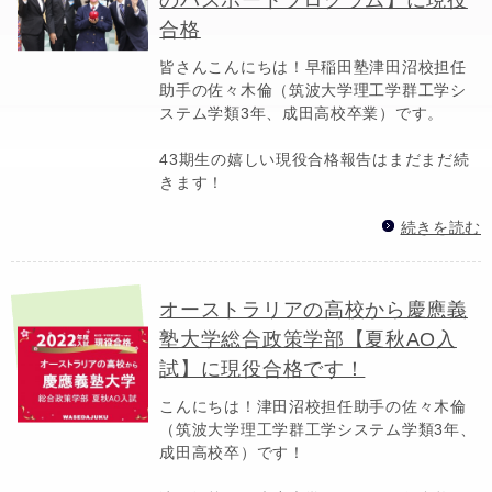
合格
皆さんこんにちは！早稲田塾津田沼校担任
助手の佐々木倫（筑波大学理工学群工学シ
ステム学類3年、成田高校卒業）です。
43期生の嬉しい現役合格報告はまだまだ続
きます！
続きを読む
オーストラリアの高校から慶應義
塾大学総合政策学部【夏秋AO入
試】に現役合格です！
こんにちは！津田沼校担任助手の佐々木倫
（筑波大学理工学群工学システム学類3年、
成田高校卒）です！