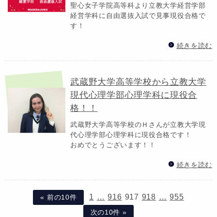
聖心女子学院高等科より立教大学経営学部
経営学科に自由選抜入試で見事現役合格で
す！
続きを読む
武蔵野大学高等学校から立教大学
現代心理学部心理学科に現役合
格！！
武蔵野大学高等学校のＨさんが立教大学現
代心理学部心理学科に現役合格です！
おめでとうございます！！
続きを読む
1
…
916
917
918
…
955
« 前の10件
次の10件 »