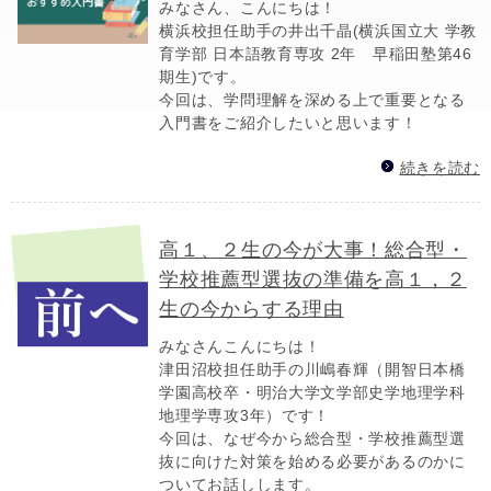
みなさん、こんにちは！
横浜校担任助手の井出千晶(横浜国立大 学教
育学部 日本語教育専攻 2年 早稲田塾第46
期生)です。
今回は、学問理解を深める上で重要となる
入門書をご紹介したいと思います！
続きを読む
高１、２生の今が大事！総合型・
学校推薦型選抜の準備を高１，２
生の今からする理由
みなさんこんにちは！
津田沼校担任助手の川嶋春輝（開智日本橋
学園高校卒・明治大学文学部史学地理学科
地理学専攻3年）です！
今回は、なぜ今から総合型・学校推薦型選
抜に向けた対策を始める必要があるのかに
ついてお話しします。