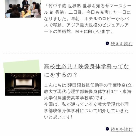
「竹中平蔵 世界塾 世界を知るサマースクー
ル in 香港」二日目、今日も充実した一日に
なりました。早朝、ホテルのロビーからバ
スで移動。アジア最大規模のビジュアルア
ートの美術館、M＋に向かいます。
続きを読む
高校生必見！映像身体学科ってな
にをするの？
こんにちは!津田沼校担任助手の千葉玲奈(立
教大学現代心理学部映像身体学科1年・東海
大学付属浦安高等学校卒)です。
今回は、私が通っている立教大学現代心理
学部映像身体学科について紹介していきた
いと思います!
続きを読む