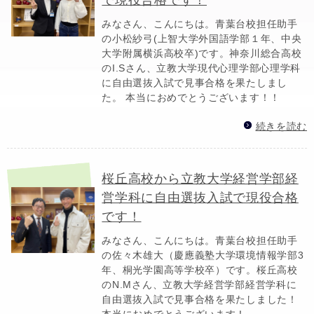
みなさん、こんにちは。青葉台校担任助手
の小松紗弓(上智大学外国語学部１年、中央
大学附属横浜高校卒)です。神奈川総合高校
のI.Sさん、立教大学現代心理学部心理学科
に自由選抜入試で見事合格を果たしまし
た。 本当におめでとうございます！！
続きを読む
桜丘高校から立教大学経営学部経
営学科に自由選抜入試で現役合格
です！
みなさん、こんにちは。青葉台校担任助手
の佐々木雄大（慶應義塾大学環境情報学部3
年、桐光学園高等学校卒）です。 桜丘高校
のN.Mさん、立教大学経営学部経営学科に
自由選抜入試で見事合格を果たしました！
本当におめでとうございます！