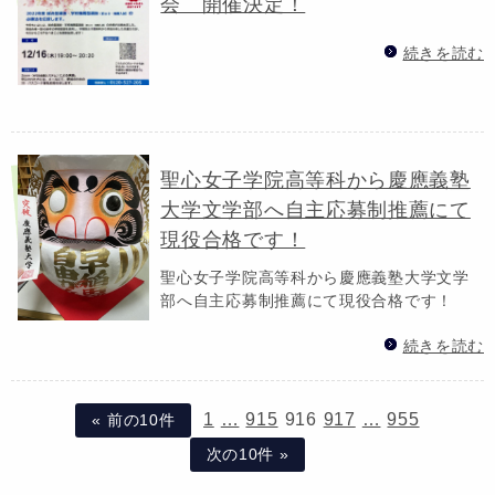
会 開催決定！
続きを読む
聖心女子学院高等科から慶應義塾
大学文学部へ自主応募制推薦にて
現役合格です！
聖心女子学院高等科から慶應義塾大学文学
部へ自主応募制推薦にて現役合格です！
続きを読む
1
…
915
916
917
…
955
« 前の10件
次の10件 »