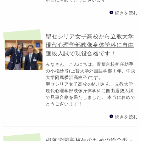
続きを読む
聖セシリア女子高校から立教大学
現代心理学部映像身体学科に自由
選抜入試で現役合格です！
みなさん、こんにちは。青葉台校担任助手
の小松紗弓(上智大学外国語学部１年、中央
大学附属横浜高校卒)です。
聖セシリア女子高校のM.Hさん、立教大学
現代心理学部映像身体学科に自由選抜入試
で見事合格を果たしました。 本当におめで
とうございます！！
続きを読む
桐蔭学園高校生のための総合型・