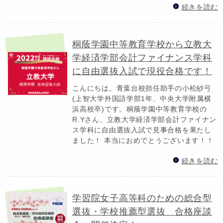
続きを読む
桐蔭学園中等教育学校から立教大
学経済学部会計ファイナンス学科
に自由選抜入試で現役合格です！
こんにちは。青葉台校担任助手の小松紗弓
(上智大学外国語学部1年、中央大学附属横
浜高校卒)です。桐蔭学園中等教育学校の
R.Yさん、立教大学経済学部会計ファイナン
ス学科に自由選抜入試で見事合格を果たし
ました！ 本当におめでとうございます！！
続きを読む
学習院女子高等科のための総合型
選抜・学校推薦型選抜 合格座談