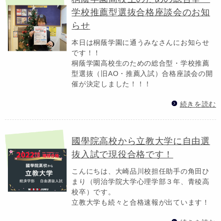
学校推薦型選抜合格座談会のお知
らせ
本日は桐蔭学園に通うみなさんにお知らせ
です！！
桐蔭学園高校生のための総合型・学校推薦
型選抜（旧AO・推薦入試）合格座談会の開
催が決定しました！！！
続きを読む
國學院高校から立教大学に自由選
抜入試で現役合格です！
こんにちは、大崎品川校担任助手の角田ひ
まり（明治学院大学心理学部３年、青稜高
校卒）です。
立教大学も続々と合格速報が出ています！