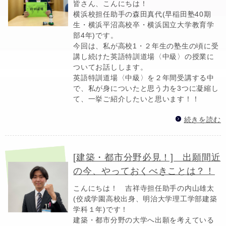
皆さん、こんにちは！
横浜校担任助手の森田真代(早稲田塾40期
生・横浜平沼高校卒・横浜国立大学教育学
部4年)です。
今回は、私が高校1・２年生の塾生の頃に受
講し続けた英語特訓道場〈中級〉の授業に
ついてお話しします。
英語特訓道場〈中級〉を２年間受講する中
で、私が身についたと思う力を3つに凝縮し
て、一挙ご紹介したいと思います！！
続きを読む
[建築・都市分野必見！] 出願間近
の今、やっておくべきことは？！
こんにちは！ 吉祥寺担任助手の内山雄太
(佼成学園高校出身、明治大学理工学部建築
学科１年)です！
建築・都市分野の大学へ出願を考えている