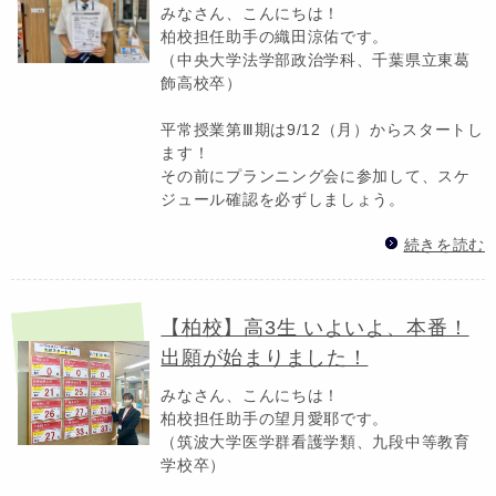
みなさん、こんにちは！
柏校担任助手の織田涼佑です。
（中央大学法学部政治学科、千葉県立東葛
飾高校卒）
平常授業第Ⅲ期は9/12（月）からスタートし
ます！
その前にプランニング会に参加して、スケ
ジュール確認を必ずしましょう。
続きを読む
【柏校】高3生 いよいよ、本番！
出願が始まりました！
みなさん、こんにちは！
柏校担任助手の望月愛耶です。
（筑波大学医学群看護学類、九段中等教育
学校卒）