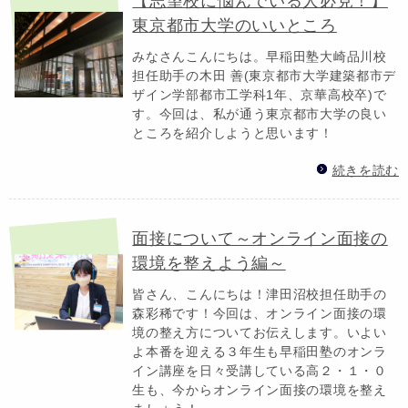
【志望校に悩んでいる人必見！】
東京都市大学のいいところ
みなさんこんにちは。早稲田塾大崎品川校
担任助手の木田 善(東京都市大学建築都市デ
ザイン学部都市工学科1年、京華高校卒)で
す。今回は、私が通う東京都市大学の良い
ところを紹介しようと思います！
続きを読む
面接について～オンライン面接の
環境を整えよう編～
皆さん、こんにちは！津田沼校担任助手の
森彩稀です！今回は、オンライン面接の環
境の整え方についてお伝えします。いよい
よ本番を迎える３年生も早稲田塾のオンラ
イン講座を日々受講している高２・１・０
生も、今からオンライン面接の環境を整え