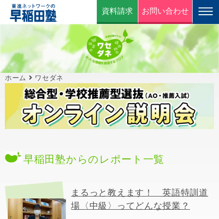
資料請求
お問い合わせ
ホーム
ワセダネ
早稲田塾からのレポート一覧
まるっと教えます！ 英語特訓道
場〈中級〉ってどんな授業？