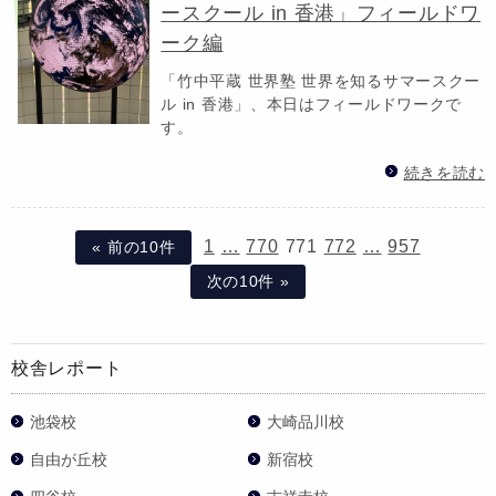
ースクール in 香港」フィールドワ
ーク編
「竹中平蔵 世界塾 世界を知るサマースクー
ル in 香港」、本日はフィールドワークで
す。
続きを読む
1
…
770
771
772
…
957
« 前の10件
次の10件 »
校舎レポート
池袋校
大崎品川校
自由が丘校
新宿校