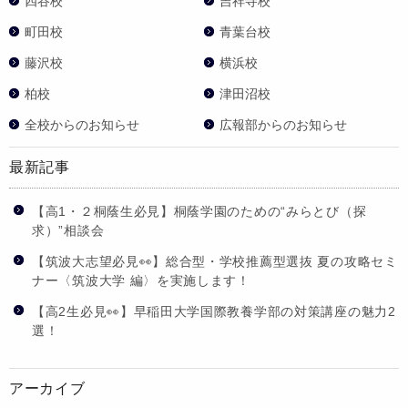
四谷校
吉祥寺校
町田校
青葉台校
藤沢校
横浜校
柏校
津田沼校
全校からのお知らせ
広報部からのお知らせ
最新記事
【高1・２桐蔭生必見】桐蔭学園のための“みらとび（探
求）”相談会
【筑波大志望必見👀】総合型・学校推薦型選抜 夏の攻略セミ
ナー〈筑波大学 編〉を実施します！
【高2生必見👀】早稲田大学国際教養学部の対策講座の魅力2
選！
アーカイブ