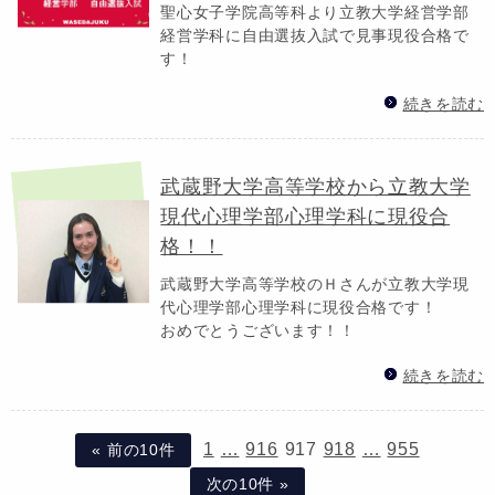
聖心女子学院高等科より立教大学経営学部
経営学科に自由選抜入試で見事現役合格で
す！
続きを読む
武蔵野大学高等学校から立教大学
現代心理学部心理学科に現役合
格！！
武蔵野大学高等学校のＨさんが立教大学現
代心理学部心理学科に現役合格です！
おめでとうございます！！
続きを読む
1
…
916
917
918
…
955
« 前の10件
次の10件 »