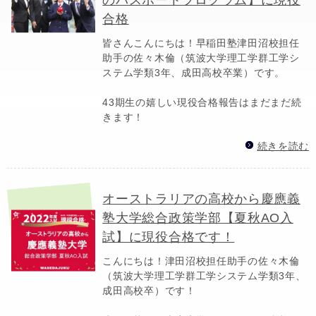
合格
皆さんこんにちは！早稲田塾津田沼校担任
助手の佐々木倫（筑波大学理工学群工学シ
ステム学類3年、成田高校卒業）です。
43期生の嬉しい現役合格報告はまだまだ続
きます！
続きを読む
オーストラリアの高校から慶應義
塾大学総合政策学部【夏秋AO入
試】に現役合格です！
こんにちは！津田沼校担任助手の佐々木倫
（筑波大学理工学群工学システム学類3年、
成田高校卒）です！