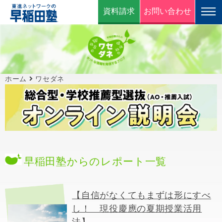
資料請求
お問い合わせ
ホーム
ワセダネ
早稲田塾からのレポート一覧
【自信がなくてもまずは形にすべ
し！ 現役慶應の夏期授業活用
法】