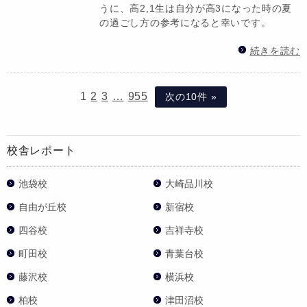
うに、高2,1生は自分が高3になった時の夏
の過ごし方の参考になると幸いです。
続きを読む
1
2
3
…
955
次の10件 »
校舎レポート
池袋校
大崎品川校
自由が丘校
新宿校
四谷校
吉祥寺校
町田校
青葉台校
藤沢校
横浜校
柏校
津田沼校