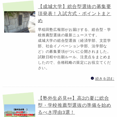
【成城大学】総合型選抜の募集要
項発表！入試方式・ポイントまと
め
早稲田塾広報部がお届けする、総合型・学
校推薦型選抜の最新ニュースです。
成城大学の総合型選抜（経済学部、文芸学
部、社会イノベーション学部、法学部な
ど）の募集要項がついに公開されました。
試験日程や出願ルール、注意点をまとめま
したので、合格戦略の策定にお役立てくだ
さい。
続きを読む
【塾外生必見👀】高2の夏に総合
型・学校推薦型選抜の準備を始め
るべき理由3選！