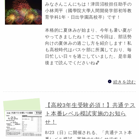
みなさんこんにちは！津田沼校担任助手の
小林周平（國學院大學人間開発学部初等教
育学科1年・日出学園高校卒）です！
本格的に夏休みが始まり、今年も暑い夏が
やってきましたね！そこで今回は、部活勢
向けの夏休みの過ごし方を紹介します！私
も高校時代はバスケ部に所属しており、毎
日忙しい日々を過ごしていました。是非最
後まで読んでくださいね🏀
続きを読む
【高校3年生受験必須！】共通テス
ト本番レベル模試実施のお知ら
せ！
8/23（日）に開催される、「共通テスト本
番レベル模試」実施のお知らせです！