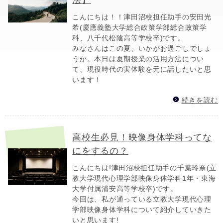
こんにちは！！津田沼校担任助手の安田光
希(慶應義塾大学総合政策学部総合政策学
科、八千代松陰高等学校卒)です。
みなさんはこの夏、いかがお過ごしでしょ
うか。本日は夏期授業の活用方法につい
て、現役時代の実体験を元に話したいと思
います！
続きを読む
高校生必見！映像身体学科ってな
にをするの？
こんにちは!津田沼校担任助手の千葉玲奈(立
教大学現代心理学部映像身体学科1年・東海
大学付属浦安高等学校卒)です。
今回は、私が通っている立教大学現代心理
学部映像身体学科について紹介していきた
いと思います!