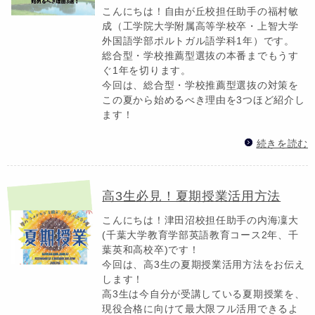
こんにちは！自由が丘校担任助手の福村敏
成（工学院大学附属高等学校卒・上智大学
外国語学部ポルトガル語学科1年）です。
総合型・学校推薦型選抜の本番までもうす
ぐ1年を切ります。
今回は、総合型・学校推薦型選抜の対策を
この夏から始めるべき理由を3つほど紹介し
ます！
続きを読む
高3生必見！夏期授業活用方法
こんにちは！津田沼校担任助手の内海凜大
(千葉大学教育学部英語教育コース2年、千
葉英和高校卒)です！
今回は、高3生の夏期授業活用方法をお伝え
します！
高3生は今自分が受講している夏期授業を、
現役合格に向けて最大限フル活用できるよ