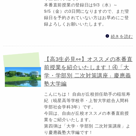
本番直前授業の登録日は9/3（水）～
9/5（金）の3日間になりますので、まだ登
録日を予約されていない方はお早めにご登
録よろしくお願いいたします。
続きを読む
【高3生必見👀】オススメの本番直
前授業を紹介いたします！④「大
学・学部別 二次対策講座」慶應義
塾大学編
こんにちは！ 自由が丘校担任助手の稲垣寿
紀（暁星高等学校卒・上智大学総合人間科
学部社会学科3年）です。
今回は、自由が丘校オススメの本番直前授
業をご紹介いたします。
第四弾は「大学・学部別 二次対策講座」よ
り慶應義塾大学編です！