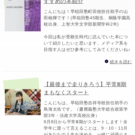
すすめの本紹介
こんにちは！早稲田塾町田校担任助手の山
田柚輝です！(早稲田塾45期生、桐蔭学園高
校出身、上智大学文学部新聞学科2年)
今回は私が受験生時代に読んでいた本につ
いて紹介したいと思います。メディア系を
目指す人はぜひ参考にしてみてくださいね♪
続きを読む
【最後まで走りきろう】平常Ⅲ期
まもなくスタート
こんにちは。早稲田塾吉祥寺校担任助手の
鳥海太佑です。（慶應義塾大学総合政策学
部3年・法政大学高校出身）
9月8日から平常Ⅲ期がスタートします！全
学年に渡って言えることは、9・10・11月
があなたの人生を決める。一緒に頑張りま