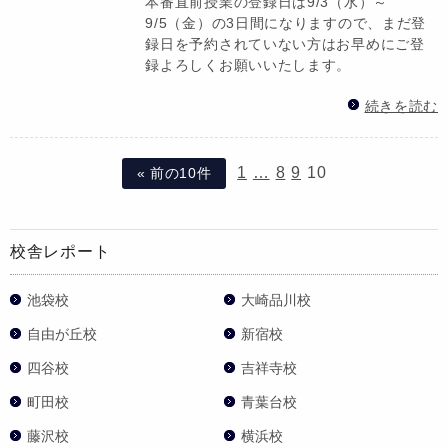
本番直前授業の登録日は9/3（水）～
9/5（金）の3日間になりますので、まだ登
録日を予約されていない方はお早めにご登
録よろしくお願いいたします。
続きを読む
1
…
8
9
10
« 前の10件
校舎レポート
池袋校
大崎品川校
自由が丘校
新宿校
四谷校
吉祥寺校
町田校
青葉台校
藤沢校
横浜校