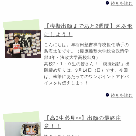
続きを読む
【模擬出願まであと2週間】さあ形
にしよう！
こんにちは。早稲田塾吉祥寺校担任助手の
鳥海太佑です。（慶應義塾大学総合政策学
部3年・法政大学高校出身）
高校2・1・０生の皆さん！「模擬出願」出
願締め切りは、9月14日（日）です。今回
は、執筆にあたってのワンポイントアドバ
イスをお伝えします！
続きを読む
【高3生必見👀】出願の最終注
意！！