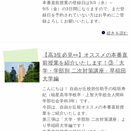
本番直前授業の登録日は9/3（水）～
9/5（金）の3日間になりますので、まだ登
録日を予約されていない方はお早めにご登
録よろしくお願いいたします。
続きを読む
【高3生必見👀】オススメの本番直
前授業を紹介いたします！③「大
学・学部別 二次対策講座」早稲田
大学編
こんにちは！ 自由が丘校担任助手の稲垣寿
紀（暁星高等学校卒・上智大学総合人間科
学部社会学科3年）です。
今回は、自由が丘校オススメの本番直前授
業をご紹介いたします。
第三弾は「大学・学部別 二次対策講座」よ
り早稲田大学編です！