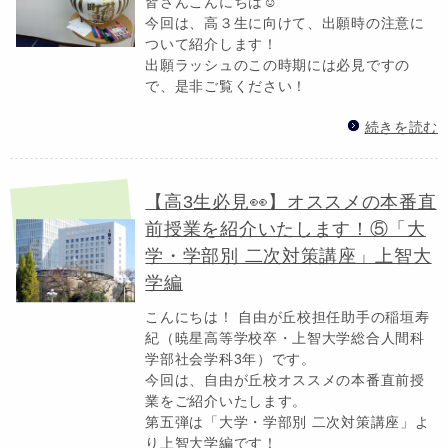
皆さんこんにちは☺
今回は、高３生に向けて、出願時の注意に
ついて紹介します！
出願ラッシュのこの時期には必見ですの
で、是非ご覧ください！
続きを読む
【高3生必見👀】オススメの本番直
前授業を紹介いたします！⑤「大
学・学部別 二次対策講座」上智大
学編
こんにちは！ 自由が丘校担任助手の稲垣寿
紀（暁星高等学校卒・上智大学総合人間科
学部社会学科3年）です。
今回は、自由が丘校オススメの本番直前授
業をご紹介いたします。
第五弾は「大学・学部別 二次対策講座」よ
り上智大学編です！