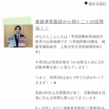
続きを読む
進路発見面談から得たことの活用
法！！
みなさんこんにちは！早稲田塾町田校担任
助手の山田柚輝です！(早稲田塾45期生、桐
蔭学園高校卒、上智大学文学部新聞学科2
年)
今高3生は現役合格をつかみ取るために2次
試験本番を続々と迎えています！
つまり、現高2生はあと1年で入試がやって
きます！！🔥
高校1年生も文理選択が近く、活動実績を活
発に行える時間も限られてきています。
9～10月にかけて進路発見面談(三者面談)を