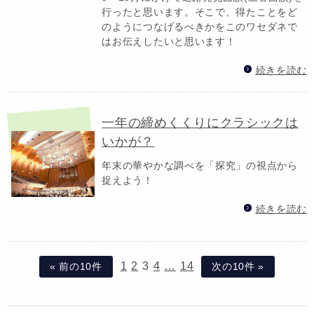
行ったと思います。そこで、得たことをど
のようにつなげるべきかをこのワセダネで
はお伝えしたいと思います！
続きを読む
一年の締めくくりにクラシックは
いかが？
年末の華やかな調べを「探究」の視点から
捉えよう！
続きを読む
1
2
3
4
…
14
« 前の10件
次の10件 »