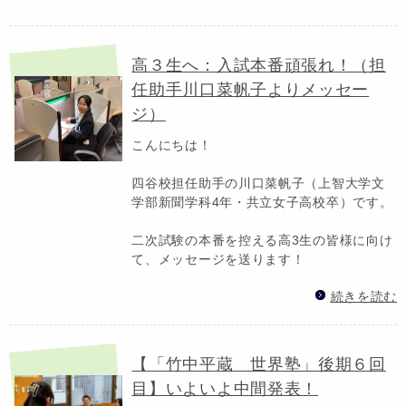
高３生へ：入試本番頑張れ！（担
任助手川口菜帆子よりメッセー
ジ）
こんにちは！
四谷校担任助手の川口菜帆子（上智大学文
学部新聞学科4年・共立女子高校卒）です。
二次試験の本番を控える高3生の皆様に向け
て、メッセージを送ります！
続きを読む
【「竹中平蔵 世界塾」後期６回
目】いよいよ中間発表！