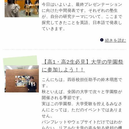
今日はいよいよ、最終プレゼンテーション
に向けた中間発表です。それぞれの塾生
が、自分の研究テーマについて、ここまで
探究してきたことを英語、日本語で発表し
ていきます。
続きを読む
【高1・高2生必見】大学の学園祭
に参加しよう！！
こんにちは。四谷校担任助手の鈴木萌恵で
す。
秋といえば、全国の大学で次々と学園祭が
開催される季節です。
実はこの学園祭、大学受験を控えるみなさ
んにとっては、ただのイベントではありま
せん。
パンフレットやウェブサイトだけではわか
らない、リアルな大学の姿を知る絶好の機