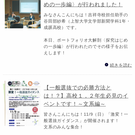
めの一歩編〉が行われました！
みなさんこんにちは！吉祥寺校担任助手の
谷田部紗希（上智大学文学部新聞学科1年・
成蹊高校）です。
本日、ポートフォリオ大解剖〈探究はじめ
の一歩編〉が行われたのでその様子をお伝
えします！
続きを読む
【一般選抜での必勝方法と
は！？】高校１，２年生必見のイ
ベントです！～文系編～
皆さんこんにちは！11/9（日）「激変！一
般選抜ガイダンス」が開催されます！
文系のみんな集合！