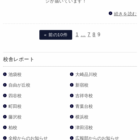
ジが届いています！
続きを読む
1
…
7
8
9
« 前の10件
校舎レポート
池袋校
大崎品川校
自由が丘校
新宿校
四谷校
吉祥寺校
町田校
青葉台校
藤沢校
横浜校
柏校
津田沼校
全校からのお知らせ
広報部からのお知らせ