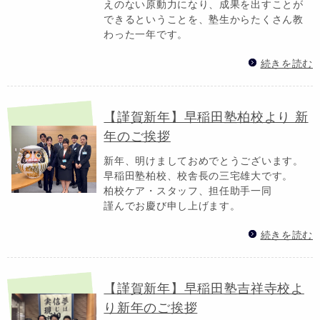
えのない原動力になり、成果を出すことが
できるということを、塾生からたくさん教
わった一年です。
続きを読む
【謹賀新年】早稲田塾柏校より 新
年のご挨拶
新年、明けましておめでとうございます。
早稲田塾柏校、校舎長の三宅雄大です。
柏校ケア・スタッフ、担任助手一同
謹んでお慶び申し上げます。
続きを読む
【謹賀新年】早稲田塾吉祥寺校よ
り新年のご挨拶