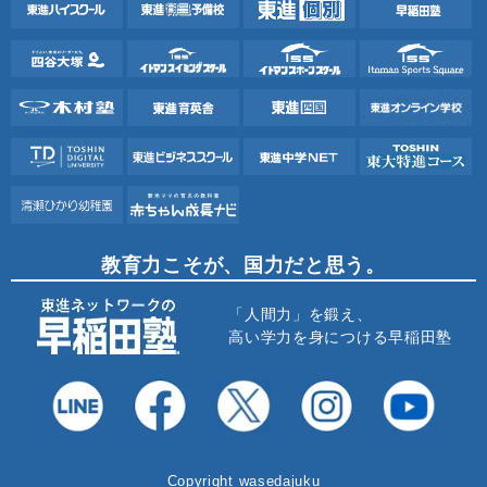
教育力こそが、国力だと思う。
「人間力」を鍛え、
高い学力を身につける早稲田塾
Copyright wasedajuku