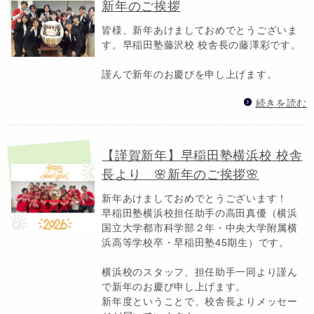
新年のご挨拶
皆様、新年あけましておめでとうございま
す。早稲田塾藤沢校 校舎長の藤澤彩です。
謹んで新年のお慶びを申し上げます。
続きを読む
【謹賀新年】早稲田塾横浜校 校舎
長より 🌸新年のご挨拶🌸
新年あけましておめでとうございます！
早稲田塾横浜校担任助手の高田真優（横浜
国立大学都市科学部２年・中央大学附属横
浜高等学校卒・早稲田塾45期生）です。
横浜校のスタッフ、担任助手一同より謹ん
で新年のお慶び申し上げます。
新年度ということで、校舎長よりメッセー