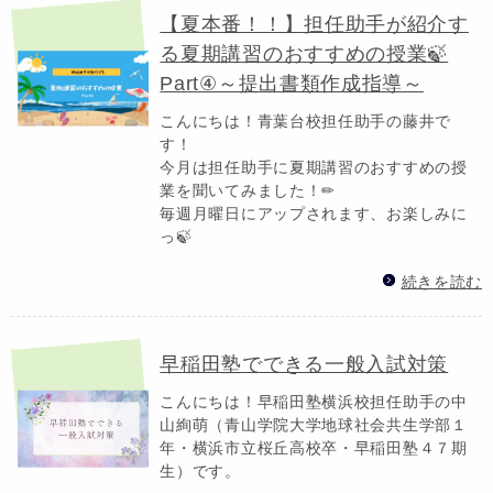
【夏本番！！】担任助手が紹介す
る夏期講習のおすすめの授業🍃
Part④～提出書類作成指導～
こんにちは！青葉台校担任助手の藤井で
す！
今月は担任助手に夏期講習のおすすめの授
業を聞いてみました！✏
毎週月曜日にアップされます、お楽しみに
っ🍃
続きを読む
早稲田塾でできる一般入試対策
こんにちは！早稲田塾横浜校担任助手の中
山絢萌（青山学院大学地球社会共生学部１
年・横浜市立桜丘高校卒・早稲田塾４７期
生）です。