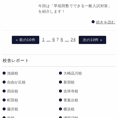
今回は「早稲田塾でできる一般入試対策」
を紹介します！
続きを読む
1
…
6
7
8
…
24
« 前の10件
次の10件 »
校舎レポート
池袋校
大崎品川校
自由が丘校
新宿校
四谷校
吉祥寺校
町田校
青葉台校
藤沢校
横浜校
柏校
津田沼校