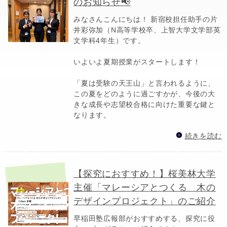
のお知らせ📢
みなさんこんにちは！ 新宿校担任助手の片
井彩弥加（N高等学校卒、上智大学文学部英
文学科4年生）です。
いよいよ夏期授業がスタートします！
「夏は受験の天王山」と言われるように、
この夏をどのように過ごすかが、今後の大
きな成長や志望校合格に向けた重要な鍵と
なります。
続きを読む
【探究におすすめ！】桜美林大学
主催「マレーシアとつくる 木の
デザインプロジェクト」のご紹介
早稲田塾広報部がおすすめする、探究に役