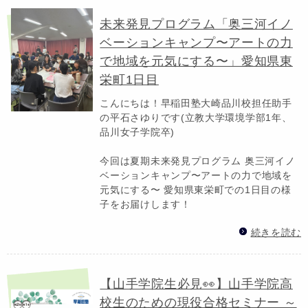
未来発見プログラム「奥三河イノ
ベーションキャンプ〜アートの力
で地域を元気にする〜」愛知県東
栄町1日目
こんにちは！早稲田塾大崎品川校担任助手
の平石さゆりです(立教大学環境学部1年、
品川女子学院卒)
今回は夏期未来発見プログラム 奥三河イノ
ベーションキャンプ〜アートの力で地域を
元気にする〜 愛知県東栄町での1日目の様
子をお届けします！
続きを読む
【山手学院生必見👀】山手学院高
校生のための現役合格セミナー ～