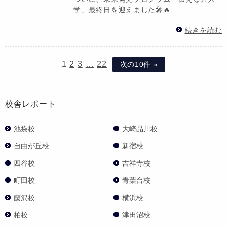
学」最終日を迎えました🎤🔥
続きを読む
1
2
3
…
22
次の10件 »
校舎レポート
池袋校
大崎品川校
自由が丘校
新宿校
四谷校
吉祥寺校
町田校
青葉台校
藤沢校
横浜校
柏校
津田沼校