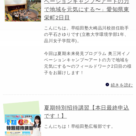
ベーションキャンプ〜アートの力
で地域を元気にする〜」愛知県東
栄町2日目
こんにちは。早稲田塾大崎品川校担任助手
の平石さゆりです(立教大学環境学部1年、
品川女子学院卒)。
今回は夏期未来発見プログラム 奥三河イノ
ベーションキャンプ〜アートの力で地域を
元気にする〜のフィールドワーク2日目の様
子をお届けします！
続きを読む
夏期特別招待講習【本日最終申込
です！】
こんにちは！早稲田塾広報部です。