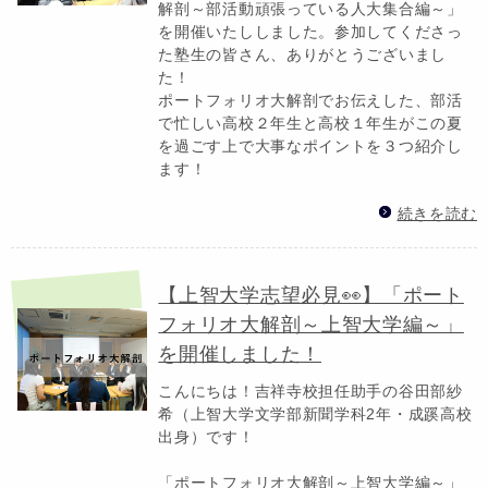
解剖～部活動頑張っている人大集合編～」
を開催いたししました。参加してくださっ
た塾生の皆さん、ありがとうございまし
た！
ポートフォリオ大解剖でお伝えした、部活
で忙しい高校２年生と高校１年生がこの夏
を過ごす上で大事なポイントを３つ紹介し
ます！
続きを読む
【上智大学志望必見👀】「ポート
フォリオ大解剖～上智大学編～」
を開催しました！
こんにちは！吉祥寺校担任助手の谷田部紗
希（上智大学文学部新聞学科2年・成蹊高校
出身）です！
「ポートフォリオ大解剖～上智大学編～」