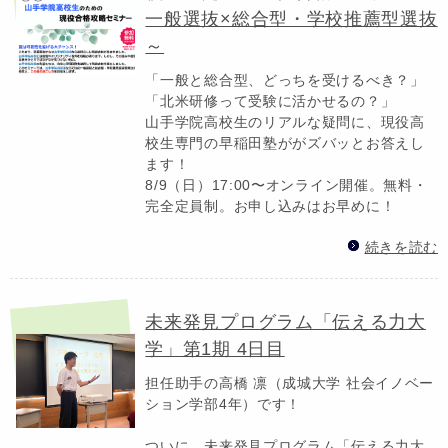
一般選抜×総合型・学校推薦型選抜
～
「一般と総合型、どっちを受けるべき？」
「北米研修って受験に活かせるの？」
山手学院高校生のリアルな疑問に、現役高
校生専門の早稲田塾ががズバッとお答えし
ます！
8/9（日）17:00〜オンライン開催。無料・
完全定員制。お申し込みはお早めに！
続きを読む
未来発見プログラム「伝える力大
学」第1期 4日目
担任助手の高橋 凛（成城大学 社会イノベー
ション学部4年）です！
ついに、未来発見プログラム「伝える力大