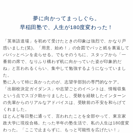
夢に向かってまっしぐら。
早稲田塾で、人生が180度変わった！
「英単語道場」を初めて受けたときの印象は強烈で、かなり戸
惑いました(笑)。「用意、始め！」の合図でパッと紙を裏返して
ババッとペンを走らせる。でもそのうちに、スタッフから「一
番前の席で、なりふり構わず机に向かっていた姿が印象的だ
ね」と言われるくらい、集中して勉強するようになっていまし
た。
塾に入って特に良かったのが、志望学部別の専門的なケア。
「出願校決定ガイダンス」や志望ごとのイベントは、情報収集
という点でスゴク助かりましたし、受験を経験したインターン
の先輩からのリアルなアドバイスは、受験前の不安を和らげて
くれました。
ほとんど毎日塾に通って、言われたことを全部やって、東京家
政大学に現役合格。たった半年の塾生活で、私の人生は180度変
わった。「ここで止まらずに、もっと可能性を広げたい！」