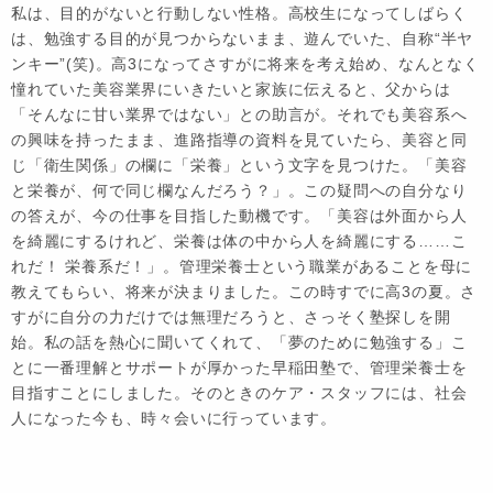
私は、目的がないと行動しない性格。高校生になってしばらく
は、勉強する目的が見つからないまま、遊んでいた、自称“半ヤ
ンキー”(笑)。高3になってさすがに将来を考え始め、なんとなく
憧れていた美容業界にいきたいと家族に伝えると、父からは
「そんなに甘い業界ではない」との助言が。それでも美容系へ
の興味を持ったまま、進路指導の資料を見ていたら、美容と同
じ「衛生関係」の欄に「栄養」という文字を見つけた。「美容
と栄養が、何で同じ欄なんだろう？」。この疑問への自分なり
の答えが、今の仕事を目指した動機です。「美容は外面から人
を綺麗にするけれど、栄養は体の中から人を綺麗にする……こ
れだ！ 栄養系だ！」。管理栄養士という職業があることを母に
教えてもらい、将来が決まりました。この時すでに高3の夏。さ
すがに自分の力だけでは無理だろうと、さっそく塾探しを開
始。私の話を熱心に聞いてくれて、「夢のために勉強する」こ
とに一番理解とサポートが厚かった早稲田塾で、管理栄養士を
目指すことにしました。そのときのケア・スタッフには、社会
人になった今も、時々会いに行っています。