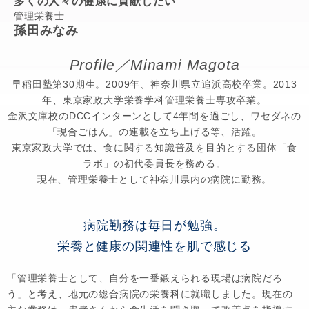
多くの人々の健康に貢献したい
管理栄養士
孫田みなみ
Profile／Minami Magota
早稲田塾第30期生。2009年、神奈川県立追浜高校卒業。2013
年、東京家政大学栄養学科管理栄養士専攻卒業。
金沢文庫校のDCCインターンとして4年間を過ごし、ワセダネの
「現合ごはん」の連載を立ち上げる等、活躍。
東京家政大学では、食に関する知識普及を目的とする団体「食
ラボ」の初代委員長を務める。
現在、管理栄養士として神奈川県内の病院に勤務。
病院勤務は毎日が勉強。
栄養と健康の関連性を肌で感じる
「管理栄養士として、自分を一番鍛えられる現場は病院だろ
う」と考え、地元の総合病院の栄養科に就職しました。現在の