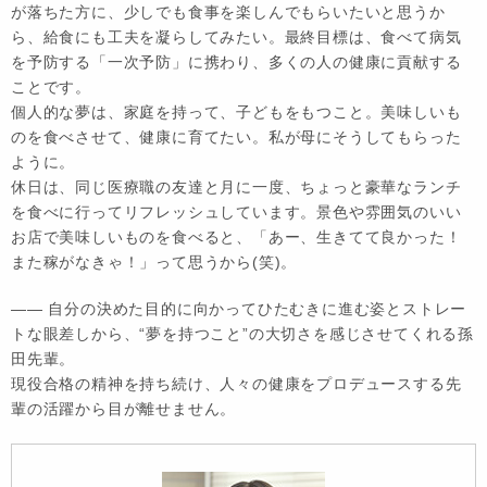
が落ちた方に、少しでも食事を楽しんでもらいたいと思うか
ら、給食にも工夫を凝らしてみたい。最終目標は、食べて病気
を予防する「一次予防」に携わり、多くの人の健康に貢献する
ことです。
個人的な夢は、家庭を持って、子どもをもつこと。美味しいも
のを食べさせて、健康に育てたい。私が母にそうしてもらった
ように。
休日は、同じ医療職の友達と月に一度、ちょっと豪華なランチ
を食べに行ってリフレッシュしています。景色や雰囲気のいい
お店で美味しいものを食べると、「あー、生きてて良かった！
また稼がなきゃ！」って思うから(笑)。
―― 自分の決めた目的に向かってひたむきに進む姿とストレー
トな眼差しから、“夢を持つこと”の大切さを感じさせてくれる孫
田先輩。
現役合格の精神を持ち続け、人々の健康をプロデュースする先
輩の活躍から目が離せません。