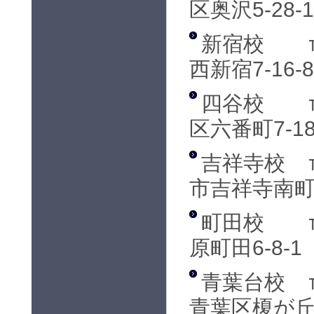
区奥沢5-28
新宿校
西新宿7-16-8
四谷校
区六番町7-1
吉祥寺校
市吉祥寺南町1-
町田校
原町田6-8-
青葉台校
青葉区榎が丘5