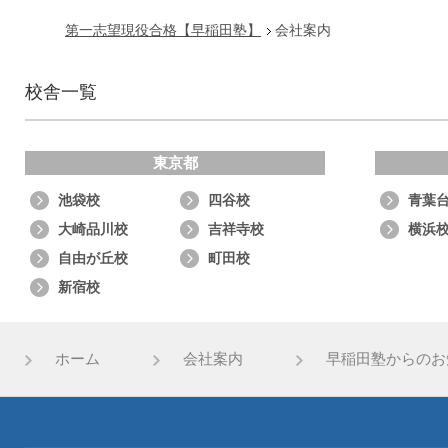
第一志望現役合格【早稲田塾】
会社案内
校舎一覧
東京都
池袋校
四谷校
青葉
大崎品川校
吉祥寺校
横浜
自由が丘校
町田校
新宿校
ホーム
会社案内
早稲田塾からのお