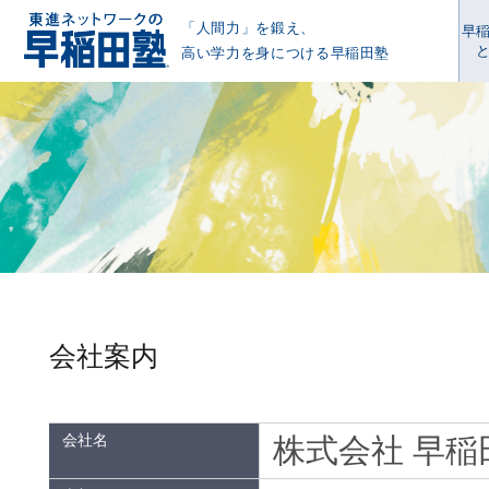
「人間力」を鍛え、
早
高い学力を身につける早稲田塾
会社案内
会社名
株式会社 早稲