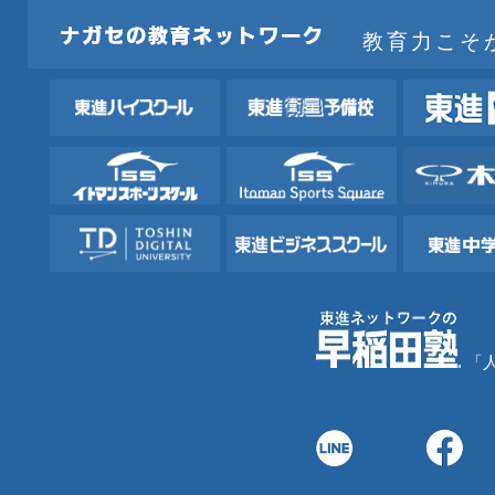
教育力こそ
「