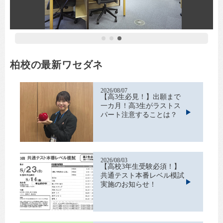
1
2
3
柏校の最新ワセダネ
2026/08/07
【高3生必見！】出願まで
一カ月！高3生がラストス
パート注意することは？
2026/08/03
【高校3年生受験必須！】
共通テスト本番レベル模試
実施のお知らせ！