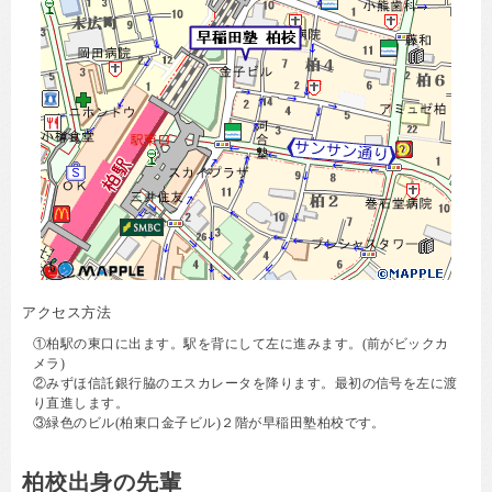
アクセス方法
①柏駅の東口に出ます。駅を背にして左に進みます。(前がビックカ
メラ)
②みずほ信託銀行脇のエスカレータを降ります。最初の信号を左に渡
り直進します。
③緑色のビル(柏東口金子ビル)２階が早稲田塾柏校です。
柏校出身の先輩