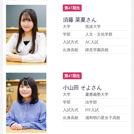
第47期生
須藤 菜夏さん
大学
筑波大学
学部
人文・文化学群
入試方式
AC入試
出身高校
跡見学園高校
第47期生
小山田 そよさん
大学
慶應義塾大学
学部
法学部
入試方式
FIT入試
出身高校
浦和明の星女子高校