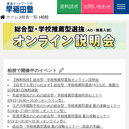
資料請求
お問い合わせ
ホーム
校舎一覧
柏校
柏校で開催中のイベント
【無料招待】総合型・学校推薦型選抜オンライン説明会
【自宅でも受けられます】総合型・学校推薦型選抜(AO入試・推薦入
試)対策1日無料体験
常総学院生のための総合型・学校推薦型選抜特別セミナー
8/9(日) 16:00〜16:50（オンライン型）
江戸川学園取手生のための総合型・学校推薦型選抜 夏の攻略セミナー
8/14(金) 17:00〜18:00（オンライン型）
茗溪学園生のための総合型・学校推薦型選抜 夏の攻略セミナー
8/15(土) 18:30〜19:30（オンライン型）
総合型・学校推薦型選抜 夏の攻略セミナー〈筑波大学編〉