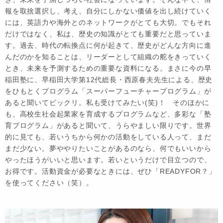
報を取捨選択し、考え、自分にしかない価値を出し続けていく
には、英語力や海外とのネットワークがとても大切。でもそれ
だけではなく、私は、歴史の知識がとても重要だと思っていま
す。過去、時代の転換点に何が起きて、歴史がどんな方向に進
んだのかを知ることは、リーダーとして組織の舵をきっていく
とき、未来を予測するための重要な資料になる。まさに今の早
稲田塾に、早稲田大学第12代総長・西原春夫先生による、歴史
をひもとくプログラム「スーパーフューチャープログラム」が
あると聞いてビックリ。私も受けてみたい(笑)！ そのほかに
も、高校生社会起業家を育成するプログラムなど、多彩な「塾
育プログラム」があると聞いて、うらやましい限りです。世界
的に見ても、若いうちから何かの活動をしている人って、まだ
まだ少ない。夢ややりたいことがあるのなら、何でもいいから
やったほうがいいと思います。若いというだけで目立つので、
お得です。活動資金が必要なときには、ぜひ「READYFOR？」
を使ってください（笑）。