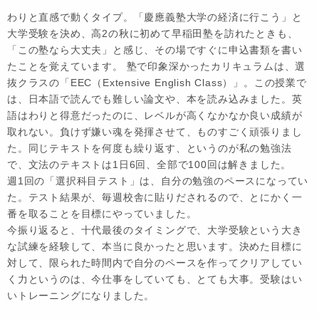
わりと直感で動くタイプ。「慶應義塾大学の経済に行こう」と
大学受験を決め、高2の秋に初めて早稲田塾を訪れたときも、
「この塾なら大丈夫」と感じ、その場ですぐに申込書類を書い
たことを覚えています。 塾で印象深かったカリキュラムは、選
抜クラスの「EEC（Extensive English Class）」。この授業で
は、日本語で読んでも難しい論文や、本を読み込みました。英
語はわりと得意だったのに、レベルが高くなかなか良い成績が
取れない。負けず嫌い魂を発揮させて、ものすごく頑張りまし
た。同じテキストを何度も繰り返す、というのが私の勉強法
で、文法のテキストは1日6回、全部で100回は解きました。
週1回の「選択科目テスト」は、自分の勉強のペースになってい
た。テスト結果が、毎週校舎に貼りだされるので、とにかく一
番を取ることを目標にやっていました。
今振り返ると、十代最後のタイミングで、大学受験という大き
な試練を経験して、本当に良かったと思います。決めた目標に
対して、限られた時間内で自分のペースを作ってクリアしてい
く力というのは、今仕事をしていても、とても大事。受験はい
いトレーニングになりました。