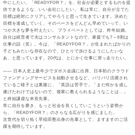
中にしたい。「READYFOR？」を、社会が必要とするものを提
供できるような、いい会社にしたい。 私は常に、自分が立てた
目標は絶対にクリアしてやろうと思って生きています。決めた
目標を達成していく、そのペースをどんどん早めていって、い
つか大きな夢を叶えたい。 プライベートとしては、昨年結婚。
自分は経営者で夫はコンサルタントなので、家庭でも7～8割は
仕事の話（笑）。今は、「READYFOR？」が生まれたばかりの
子どもみたいな存在なので、ひとりで歩けるようにしたいな
あ、と思っています。20代は、とにかく仕事に突っ走りたい。
―― 日本人史上最年少でダボス会議に出席、日本初のクラウド
ファンディングサービスを始動させるなど、バリバリ活躍され
ているご様子とは裏腹に、「英語は苦手で」「まだ何かを成し
遂げたわけではないので、後輩に教えられるようなことは…」
と終始謙虚な米良先輩。
常に自分を磨き、もっと社会を良くしていこうという姿勢か
ら、「READYFOR？」のさらなる広がりを感じました。
次世代を切り拓く早稲田塾出身の先輩として、ますますのご活
躍を期待しています。