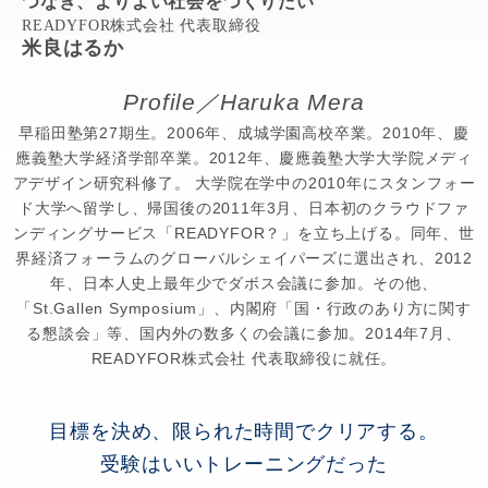
つなぎ、よりよい社会をつくりたい
READYFOR株式会社 代表取締役
米良はるか
Profile／Haruka Mera
早稲田塾第27期生。2006年、成城学園高校卒業。2010年、慶
應義塾大学経済学部卒業。2012年、慶應義塾大学大学院メディ
アデザイン研究科修了。 大学院在学中の2010年にスタンフォー
ド大学へ留学し、帰国後の2011年3月、日本初のクラウドファ
ンディングサービス「READYFOR？」を立ち上げる。同年、世
界経済フォーラムのグローバルシェイパーズに選出され、2012
年、日本人史上最年少でダボス会議に参加。その他、
「St.Gallen Symposium」、内閣府「国・行政のあり方に関す
る懇談会」等、国内外の数多くの会議に参加。2014年7月、
READYFOR株式会社 代表取締役に就任。
目標を決め、限られた時間でクリアする。
受験はいいトレーニングだった