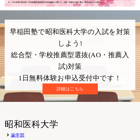
薬学部
推薦書
11月上旬
なし
なし
学校推薦型選抜
調査書等
早稲田塾で昭和医科大学の入試を対策
学部
成績
しよう!
出願時期
英語資格
主な出願書類
そ
入試方式
(評定平均)
総合型・学校推薦型選抜(AO・推薦入
保健医療学部
試)対策
9月上旬
なし
なし
調査書等
総合型選抜
1日無料体験お申込受付中です！
詳細はこちら
学部
成績
出願時期
英語資格
主な出願書類
入試方式
(評定平均)
保健医療学部
推薦書
11月上旬
なし
なし
昭和医科大学
学校推薦型選抜
調査書等
歯学部