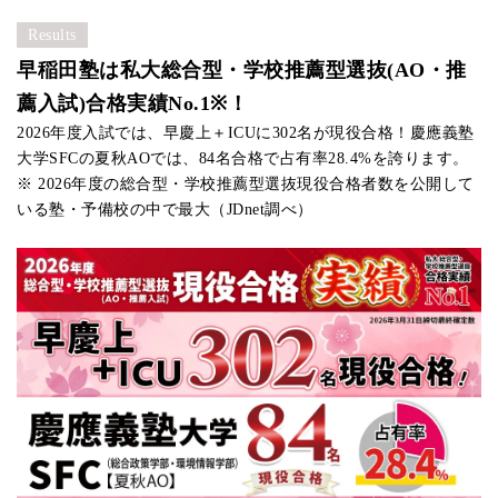
学部
成績
出願時期
英語資格
主な出願書類
Results
入試方式
(評定平均)
早稲田塾は私大総合型・学校推薦型選抜(AO・推
歯学部
推薦書
薦入試)合格実績No.1※！
11月上旬
なし
なし
学校推薦型選抜
調査書等
2026年度入試では、早慶上＋ICUに302名が現役合格！慶應義塾
大学SFCの夏秋AOでは、84名合格で占有率28.4%を誇ります。
※ 2026年度の総合型・学校推薦型選抜現役合格者数を公開して
いる塾・予備校の中で最大（JDnet調べ）
学部
成績
出願時期
英語資格
主な出願書類
その
入試方式
(評定平均)
薬学部
活動報告書
9月上旬
なし
なし
総合型選抜
調査書等
模
学部
成績
出願時期
英語資格
主な出願書類
入試方式
(評定平均)