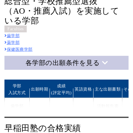
総合型・学校推薦型選抜
（AO・推薦入試）を実施して
いる学部
Faculties
歯学部
薬学部
保健医療学部
各学部の出願条件を見る
学部
成績
出願時期
英語資格
主な出願書類
その
入試方式
(評定平均)
歯学部
活動報告書
9月上旬
なし
なし
模
総合型選抜
調査書等
受
早稲田塾の合格実績