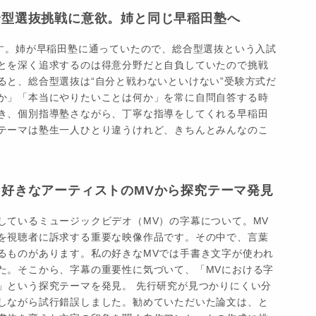
合型選抜挑戦に意欲。姉と同じ早稲田塾へ
です。姉が早稲田塾に通っていたので、総合型選抜という入試
とを深く追求するのは得意分野だと自負していたので挑戦
ると、総合型選抜は“自分と戦わないといけない”受験方式だ
か」「本当にやりたいことは何か」を常に自問自答する時
き、個別指導塾さながら、丁寧な指導をしてくれる早稲田
テーマは塾生一人ひとり違うけれど、きちんとみんなのこ
]好きなアーティストのMVから探究テーマ発見
しているミュージックビデオ（MV）の字幕について。MV
を視聴者に訴求する重要な映像作品です。その中で、言葉
るものがあります。私の好きなMVでは手書き文字が使われ
た。そこから、字幕の重要性に気づいて、「MVにおける字
」という探究テーマを発見。 先行研究が見つかりにくい分
しながら試行錯誤しました。勧めていただいた論文は、と