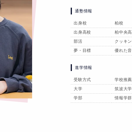
通塾情報
出身校
柏校
出身高校
柏中央
部活
クッキ
夢・目標
優れた
進学情報
受験方式
学校推
大学
筑波大
学部
情報学