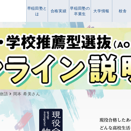
早稲田塾と
早稲田塾の
合格実績
大学情報
校舎
は
卒業生
物語
岡本 希美さん