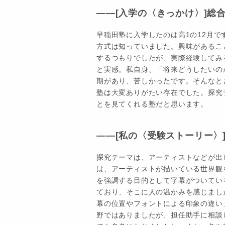
――[入学の〈きっかけ〉]総
早稲田塾に入学したのは高1の12月
方式は知っていました。興味があるこ
するつもりでしたが、実際経験してみ
と実感。私自身、「将来どうしたいの
期があり、苦しかったです。そんなと
塾は大変ありがたい存在でした。探究
とを見てくれる塾だと思います。
――[私の〈受験ストーリー〉
探究テーマは、アーティストなどが出
は、アーティストが描いている世界観
を強調する目的として字幕がついてい
ており、そこに人の温かみを感じまし
幕の位置やフォントによる印象の違い
野ではありましたが、担任助手に相談