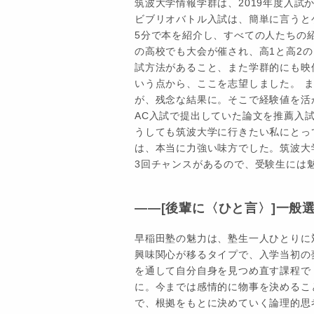
筑波大学情報学群は、2019年度入
ビブリオバトル入試は、簡単に言うと
5分で本を紹介し、すべての人たちの
の高校でも大会が催され、高1と高2
試方法があること、また学群的にも映
いう点から、ここを志望しました。 
が、残念な結果に。そこで経験値を活
AC入試で提出していた論文を推薦入
うしても筑波大学に行きたい私にとっ
は、本当に力強い味方でした。筑波大
3回チャンスがあるので、受験生には
――[後輩に〈ひと言〉]一般
早稲田塾の魅力は、塾生一人ひとりに
興味関心が移るタイプで、入学当初の
を通して自分自身を見つめ直す課程で
に。今までは感情的に物事を決めるこ
で、根拠をもとに決めていく論理的思