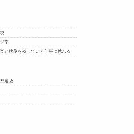
高校
ング部
音楽と映像を残していく仕事に携わる
薦型選抜
学
群