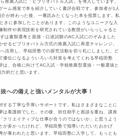
試から推薦入試に「ビブリオバトル入試」を導入しています。
ゲーム感覚で本を紹介していく書評合戦です。参加者が1人
紹介が終わった後、一番読みたくなった本を投票します。私
のときに参加したことがあります。このようなユニークな入
像制作や表現技術を研究されている教授がいらっしゃると
まずは書類選考と面接・口述試験のAC入試にのぞみました
かせるビブリオバトル方式の推薦入試に再度チャレンジ。
試へ活用し、早稲田塾での探究活動を切り札にしました。ど
て優位になるよういろいろ対策を考えてくれる早稲田塾
学は、合格に向けてAC入試・学校推薦型選抜・一般選抜と
魅力的だと思います。
選抜への備えと強いメンタルが大事！
対する丁寧な手厚いサポートです。私はさまざまなことに
夢は看護師でした。その後、担任助手と面談を重ね、講座
「クリエイティブな仕事が合うのではないか」と思うよう
とが多かったけれど、早稲田塾で指導いただいたおかげ
考が養われたと思います。早稲田塾に入学して、もっとも