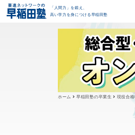
「人間力」を鍛え、
高い学力を身につける早稲田塾
ホーム
早稲田塾の卒業生
現役合格