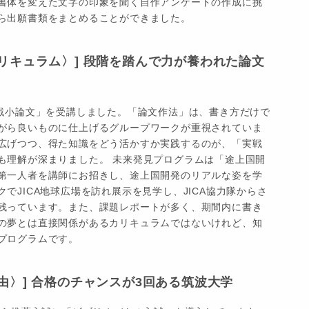
書体を変えた文字の印象を聞く自作アンケートの作成に挑
ら出願書類をまとめることができました。
リキュラム〉] 段階を踏んで力が養われた論文
実戦小論文」を受講しました。「論文作法」は、書き方だけで
がら良いものに仕上げるグループワークが重視されていま
広げつつ、得た知識をどう活かすか実践するのが、「実戦
も理解が深まりました。 未来発見プログラムは「途上国開
第一人者を講師にお招きし、途上国開発のリアルな姿を学
でJICA地球広場を訪れ展示を見学し、JICA協力隊からさ
残っています。また、課題レポートが多く、期間内に書き
の夢とは直接関係があるカリキュラムではないけれど、知
プログラムです。
由〉] 合格のチャンスが3回ある筑波大学