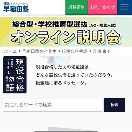
資料請求
お問い合わせ
ホーム
早稲田塾の卒業生
現役合格物語
久保 良介
検索