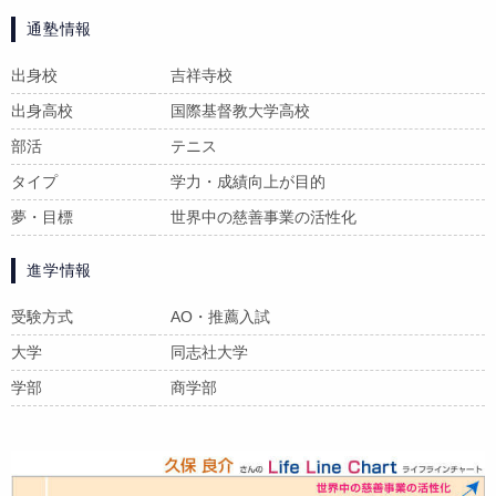
通塾情報
出身校
吉祥寺校
出身高校
国際基督教大学高校
部活
テニス
タイプ
学力・成績向上が目的
夢・目標
世界中の慈善事業の活性化
進学情報
受験方式
AO・推薦入試
大学
同志社大学
学部
商学部