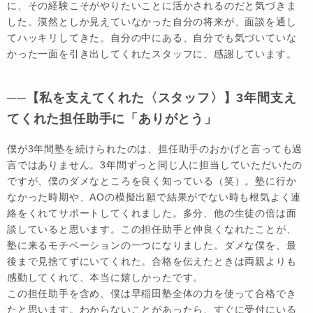
に、その経験こそがやりたいことに活かされるのだと気づきま
した。漠然としか見えていなかった自分の将来が、面談を通し
てハッキリしてきた。自分の中にある、自分でも気づいていな
かった一面を引き出してくれたスタッフに、感謝しています。
──【私を支えてくれた〈スタッフ〉】3年間支え
てくれた担任助手に「ありがとう」
僕が3年間塾を続けられたのは、担任助手のおかげと言っても過
言ではありません。3年間ずっと同じ人に担当していただいたの
ですが、僕のダメなところを良く知っている（笑）。塾に行か
なかった時期や、AOの模擬出願で結果がでない時も根気よく連
絡をくれてサポートしてくれました。多分、他の生徒の倍は面
談していると思います。この担任助手と仲良くなれたことが、
塾に来るモチベーションの一つになりました。ダメな僕を、最
後まで見捨てずにいてくれた。合格を伝えたときは両親よりも
感動してくれて、本当に嬉しかったです。
この担任助手を含め、僕は早稲田塾全体の力を使って合格でき
たと思います。わからないことがあったら、すぐに受付にいる