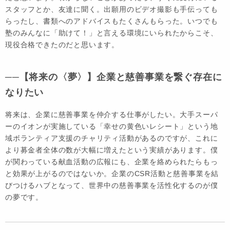
スタッフとか、友達に聞く。出願用のビデオ撮影も手伝っても
らったし、書類へのアドバイスもたくさんもらった。いつでも
塾のみんなに「助けて！」と言える環境にいられたからこそ、
現役合格できたのだと思います。
──【将来の〈夢〉】企業と慈善事業を繋ぐ存在に
なりたい
将来は、企業に慈善事業を仲介する仕事がしたい。大手スーパ
ーのイオンが実施している「幸せの黄色いレシート」という地
域ボランティア支援のチャリティ活動があるのですが、これに
より募金者全体の数が大幅に増えたという実績があります。僕
が関わっている献血活動の広報にも、企業を絡められたらもっ
と効果が上がるのではないか。企業のCSR活動と慈善事業を結
びつけるハブとなって、世界中の慈善事業を活性化するのが僕
の夢です。