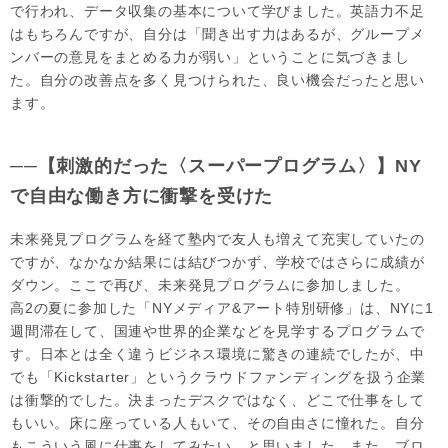
で行われ、データ収集の基本について学びました。英語力不足
はもちろんですが、自分は「聞き出す力はあるが、グループメ
ンバーの意見をまとめる力が弱い」ということに気づきまし
た。自分の改善点を多く見つけられた、良い機会だったと思い
ます。
──【刺激的だった〈スーパープログラム〉】NY
で自由な働き方に衝撃を受けた
未来発見プログラムを経て塾内で友人も増えて充実していたの
ですが、なかなか結果には結びつかず、学校ではさらに成績が
ダウン。ここで再び、未来発見プログラムに参加しました。
高2の夏に参加した「NYメディア&アート特別研修」は、NYに1
週間滞在して、国連や世界的企業などを見学するプログラムで
す。日本とは全く違うビジネス環境に驚きの連続でしたが、中
でも「Kickstarter」というクラウドファンディングを扱う企業
は衝撃的でした。決まったデスクではなく、どこで仕事をして
もいい。床に座っている人もいて、その自由さに憧れた。自分
もこういう風に仕事をしてみたい、と思いました。また、ブロ