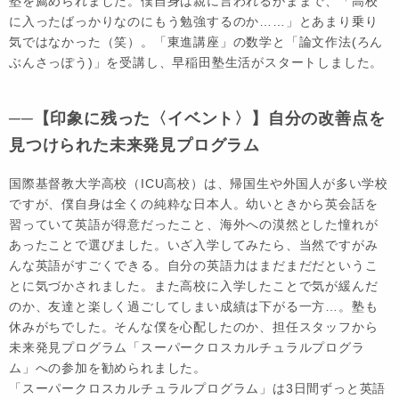
塾を薦められました。僕自身は親に言われるがままで、「高校
に入ったばっかりなのにもう勉強するのか……」とあまり乗り
気ではなかった（笑）。「東進講座」の数学と「論文作法(ろん
ぶんさっぽう)」を受講し、早稲田塾生活がスタートしました。
──【印象に残った〈イベント〉】自分の改善点を
見つけられた未来発見プログラム
国際基督教大学高校（ICU高校）は、帰国生や外国人が多い学校
ですが、僕自身は全くの純粋な日本人。幼いときから英会話を
習っていて英語が得意だったこと、海外への漠然とした憧れが
あったことで選びました。いざ入学してみたら、当然ですがみ
んな英語がすごくできる。自分の英語力はまだまだだというこ
とに気づかされました。また高校に入学したことで気が緩んだ
のか、友達と楽しく過ごしてしまい成績は下がる一方…。塾も
休みがちでした。そんな僕を心配したのか、担任スタッフから
未来発見プログラム「スーパークロスカルチュラルプログラ
ム」への参加を勧められました。
「スーパークロスカルチュラルプログラム」は3日間ずっと英語