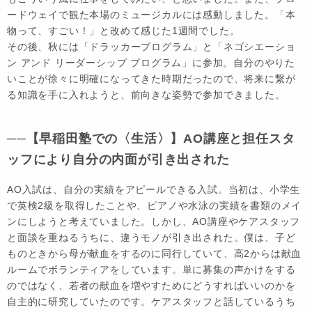
ードウェイで観た本場のミュージカルには感動しました。「本
物って、すごい！」と改めて感じた1週間でした。
その後、秋には「ドラッカープログラム」と「ネゴシエーショ
ン アンド リーダーシップ プログラム」に参加。自分のやりた
いことが徐々に明確になってきた時期だったので、将来に繋が
る知識を手に入れようと、前向きな姿勢で参加できました。
──【早稲田塾での〈生活〉】AO講座と担任スタ
ッフにより自分の内面が引き出された
AO入試は、自分の実績をアピールできる入試。当初は、小学生
で英検2級を取得したことや、ピアノや水泳の実績を書類のメイ
ンにしようと考えていました。しかし、AO講座やケアスタッフ
と面談を重ねるうちに、違うモノが引き出された。僕は、子ど
ものときから母が献血をするのに同行していて、高2からは献血
ルームでボランティアをしています。単に募集の声かけをする
のではなく、若者の献血を増やすためにどうすればいいのかを
自主的に研究していたのです。ケアスタッフと話しているうち