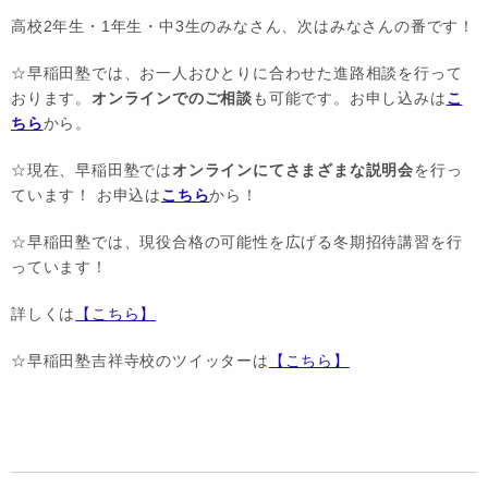
高校2年生・1年生・中3生のみなさん、次はみなさんの番です！
☆早稲田塾では、お一人おひとりに合わせた進路相談を行って
おります。
オンラインでのご相談
も可能です。お申し込みは
こ
ちら
から。
☆現在、早稲田塾では
オンラインにてさまざまな説明会
を行っ
ています！ お申込は
こちら
から！
☆早稲田塾では、現役合格の可能性を広げる冬期招待講習を行
っています！
詳しくは
【こちら】
☆早稲田塾吉祥寺校のツイッターは
【こちら】