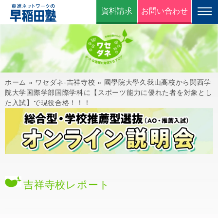
資料請求
お問い合わせ
ホーム
»
ワセダネ-吉祥寺校
»
國學院大學久我山高校から関西学
院大学国際学部国際学科に【スポーツ能力に優れた者を対象とし
た入試】で現役合格！！！
吉祥寺校
レポート