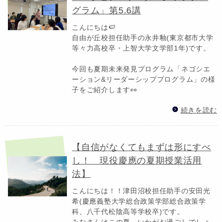
グラム」第5.6講
こんにちは🍉
自由が丘校担任助手の永井釉(東京都市大学
等々力高校卒・上智大学文学部1年)です。
今回も夏期未来発見プログラム「ネゴシエ
ーション&リーダーシッププログラム」の様
子をご紹介します👀
続きを読む
【自信がなくてもまずは形にすべ
し！ 現役慶應の夏期授業活用
法】
こんにちは！！津田沼校担任助手の安田光
希(慶應義塾大学総合政策学部総合政策学
科、八千代松陰高等学校卒)です。
みなさんはこの夏、いかがお過ごしでしょ