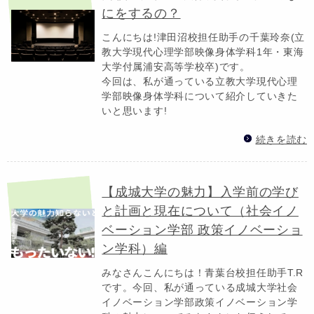
にをするの？
こんにちは!津田沼校担任助手の千葉玲奈(立
教大学現代心理学部映像身体学科1年・東海
大学付属浦安高等学校卒)です。
今回は、私が通っている立教大学現代心理
学部映像身体学科について紹介していきた
いと思います!
続きを読む
【成城大学の魅力】入学前の学び
と計画と現在について（社会イノ
ベーション学部 政策イノベーショ
ン学科）編
みなさんこんにちは！青葉台校担任助手T.R
です。今回、私が通っている成城大学社会
イノベーション学部政策イノベーション学