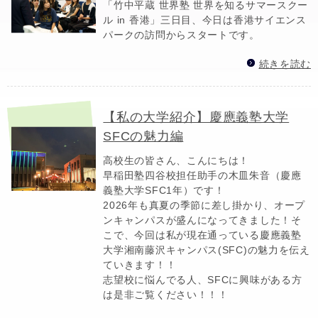
「竹中平蔵 世界塾 世界を知るサマースクー
ル in 香港」三日目、今日は香港サイエンス
パークの訪問からスタートです。
続きを読む
【私の大学紹介】慶應義塾大学
SFCの魅力編
高校生の皆さん、こんにちは！
早稲田塾四谷校担任助手の木皿朱音（慶應
義塾大学SFC1年）です！
2026年も真夏の季節に差し掛かり、オープ
ンキャンパスが盛んになってきました！そ
こで、今回は私が現在通っている慶應義塾
大学湘南藤沢キャンパス(SFC)の魅力を伝え
ていきます！！
志望校に悩んでる人、SFCに興味がある方
は是非ご覧ください！！！