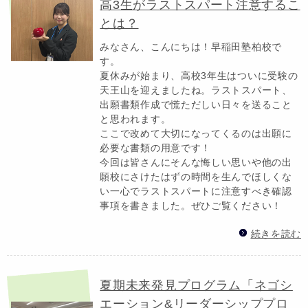
高3生がラストスパート注意するこ
とは？
みなさん、こんにちは！早稲田塾柏校で
す。
夏休みが始まり、高校3年生はついに受験の
天王山を迎えましたね。ラストスパート、
出願書類作成で慌ただしい日々を送ること
と思われます。
ここで改めて大切になってくるのは出願に
必要な書類の用意です！
今回は皆さんにそんな悔しい思いや他の出
願校にさけたはずの時間を生んでほしくな
い一心でラストスパートに注意すべき確認
事項を書きました。ぜひご覧ください！
続きを読む
夏期未来発見プログラム「ネゴシ
エーション&リーダーシッププロ