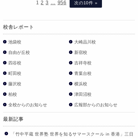
1
2
3
…
956
次の10件 »
校舎レポート
池袋校
大崎品川校
自由が丘校
新宿校
四谷校
吉祥寺校
町田校
青葉台校
藤沢校
横浜校
柏校
津田沼校
全校からのお知らせ
広報部からのお知らせ
最新記事
「竹中平蔵 世界塾 世界を知るサマースクール in 香港」三日