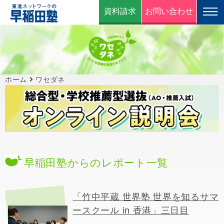
資料請求
お問い合わせ
ホーム
ワセダネ
早稲田塾からのレポート一覧
「竹中平蔵 世界塾 世界を知るサマ
ースクール in 香港」三日目